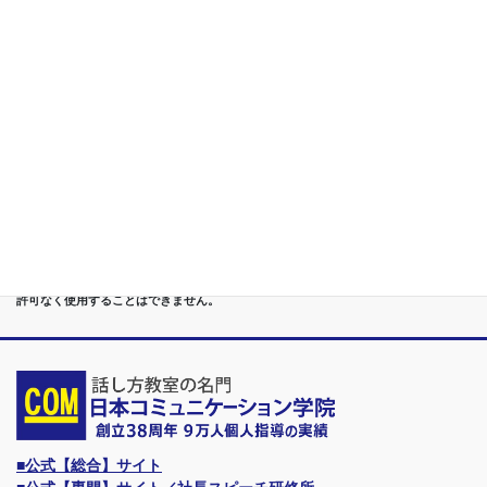
第５位
重度あがり症,声震え,吃音,どもり,赤面/日本で唯一の[成果保証]
講座
第６位
管理職[昇進試験対策]話し方教室/試験突破で真のビジネスリー
ダーに
第７位
講演,セミナー,研修,プロ講師の１時間話せる 話力開発/業界
Only.1講座
●首都圏（東京・神奈川・埼玉・千葉）、関東（茨城・群馬・栃木）はもちろんのこ
と、甲信越（山梨・長野・新潟）、東海（愛知・静岡・岐阜・三重）、 さらには近
畿（大阪・兵庫・京都・奈良・滋賀・和歌山）、東北（宮城・福島・青森・岩手・山
形・秋田）までもが、当学院・話し方教室にとっては、日常の通学圏になっていま
す。
●日本コミュニケーション学院は、東京・横浜・名古屋・大阪・福岡・広島・仙台・
札幌など、全国からご入学になるスクールです。
●話力®は、当学院の特許庁・登録商標です。他の話し方教室はもちろん、どなたも
許可なく使用することはできません。
■公式【総合】サイト