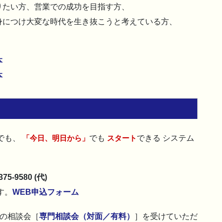
りたい方、営業での成功を目指す方、
身につけ大変な時代を生き抜こうと考えている方、
本
本
でも、
「今日、明日から」
でも
スタート
できる システム
375-9580 (代)
す。
WEB申込フォーム
前の相談会［
専門相談会（対面／有料）
］を受けていただ