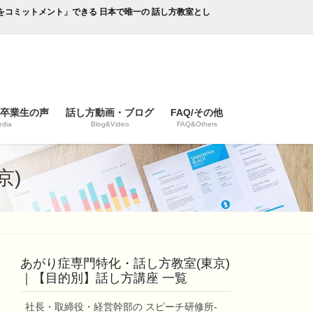
成果をコミットメント」できる 日本で唯一の 話し方教室とし
/卒業生の声
話し方動画・ブログ
FAQ/その他
dia
Blog&Video
FAQ&Others
京)
あがり症専門特化・話し方教室(東京)
｜【目的別】話し方講座 一覧
社長・取締役・経営幹部の スピーチ研修所-