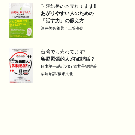
学院総長の本売れてます!!
あがりやすい人のための
「話す力」の鍛え方
酒井美智雄著／三笠書房
台湾でも売れてます!!
容易緊張的人,何如説話？
日本第一説話大師 酒井美智雄著
葉廷昭譯/核果文化