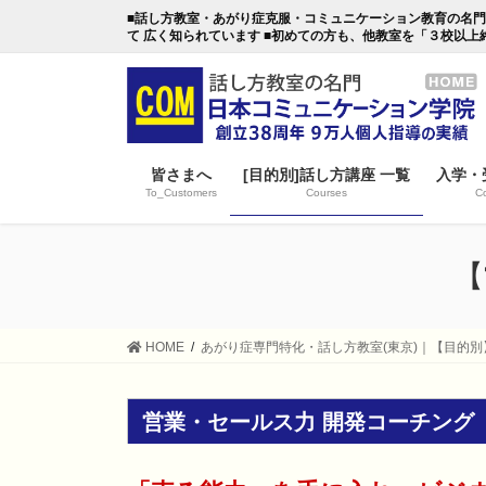
コ
ナ
■話し方教室・あがり症克服・コミュニケーション教育の名門・日本
ン
ビ
て 広く知られています ■初めての方も、他教室を「３校以上
テ
ゲ
ン
ー
ツ
シ
に
ョ
移
ン
皆さまへ
[目的別]話し方講座 一覧
入学・
動
に
To_Customers
Courses
Co
移
動
【
HOME
あがり症専門特化・話し方教室(東京)｜【目的別
営業・セールス力 開発コーチング