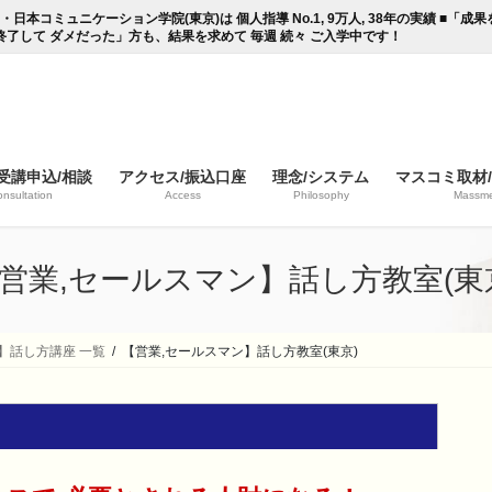
コミュニケーション学院(東京)は 個人指導 No.1, 9万人, 38年の実績 ■「
終了して ダメだった」方も、結果を求めて 毎週 続々 ご入学中です！
受講申込/相談
アクセス/振込口座
理念/システム
マスコミ取材
nsultation
Access
Philosophy
Massme
営業,セールスマン】話し方教室(東
】話し方講座 一覧
【営業,セールスマン】話し方教室(東京)