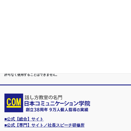
講座
第６位
管理職[昇進試験対策]話し方教室/試験突破で真のビジネスリー
ダーに
第７位
講演,セミナー,研修,プロ講師の１時間話せる 話力開発/業界
Only.1講座
●首都圏（東京・神奈川・埼玉・千葉）、関東（茨城・群馬・栃木）はもちろんのこ
と、甲信越（山梨・長野・新潟）、東海（愛知・静岡・岐阜・三重）、 さらには近
畿（大阪・兵庫・京都・奈良・滋賀・和歌山）、東北（宮城・福島・青森・岩手・山
形・秋田）までもが、当学院・話し方教室にとっては、日常の通学圏になっていま
す。
●日本コミュニケーション学院は、東京・横浜・名古屋・大阪・福岡・広島・仙台・
札幌など、全国からご入学になるスクールです。
●話力®は、当学院の特許庁・登録商標です。他の話し方教室はもちろん、どなたも
許可なく使用することはできません。
■公式【総合】サイト
■公式【専門】サイト／社長スピーチ研修所