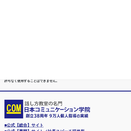
第５位
重度あがり症,声震え,吃音,どもり,赤面/日本で唯一の[成果保証]
講座
第６位
管理職[昇進試験対策]話し方教室/試験突破で真のビジネスリー
ダーに
第７位
講演,セミナー,研修,プロ講師の１時間話せる 話力開発/業界
Only.1講座
●首都圏（東京・神奈川・埼玉・千葉）、関東（茨城・群馬・栃木）はもちろんのこ
と、甲信越（山梨・長野・新潟）、東海（愛知・静岡・岐阜・三重）、 さらには近
畿（大阪・兵庫・京都・奈良・滋賀・和歌山）、東北（宮城・福島・青森・岩手・山
形・秋田）までもが、当学院・話し方教室にとっては、日常の通学圏になっていま
す。
●日本コミュニケーション学院は、東京・横浜・名古屋・大阪・福岡・広島・仙台・
札幌など、全国からご入学になるスクールです。
●話力®は、当学院の特許庁・登録商標です。他の話し方教室はもちろん、どなたも
許可なく使用することはできません。
■公式【総合】サイト