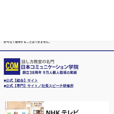
Only.1講座
●首都圏（東京・神奈川・埼玉・千葉）、関東（茨城・群馬・栃木）はもちろんのこ
と、甲信越（山梨・長野・新潟）、東海（愛知・静岡・岐阜・三重）、 さらには近
畿（大阪・兵庫・京都・奈良・滋賀・和歌山）、東北（宮城・福島・青森・岩手・山
形・秋田）までもが、当学院・話し方教室にとっては、日常の通学圏になっていま
す。
●日本コミュニケーション学院は、東京・横浜・名古屋・大阪・福岡・広島・仙台・
札幌など、全国からご入学になるスクールです。
●話力®は、当学院の特許庁・登録商標です。他の話し方教室はもちろん、どなたも
許可なく使用することはできません。
■公式【総合】サイト
■公式【専門】サイト／社長スピーチ研修所