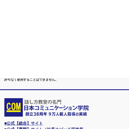
第５位
重度あがり症,声震え,吃音,どもり,赤面/日本で唯一の[成果保証]
講座
第６位
管理職[昇進試験対策]話し方教室/試験突破で真のビジネスリー
ダーに
第７位
講演,セミナー,研修,プロ講師の１時間話せる 話力開発/業界
Only.1講座
●首都圏（東京・神奈川・埼玉・千葉）、関東（茨城・群馬・栃木）はもちろんのこ
と、甲信越（山梨・長野・新潟）、東海（愛知・静岡・岐阜・三重）、 さらには近
畿（大阪・兵庫・京都・奈良・滋賀・和歌山）、東北（宮城・福島・青森・岩手・山
形・秋田）までもが、当学院・話し方教室にとっては、日常の通学圏になっていま
す。
●日本コミュニケーション学院は、東京・横浜・名古屋・大阪・福岡・広島・仙台・
札幌など、全国からご入学になるスクールです。
●話力®は、当学院の特許庁・登録商標です。他の話し方教室はもちろん、どなたも
許可なく使用することはできません。
■公式【総合】サイト