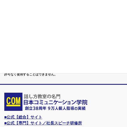
講座
第６位
管理職[昇進試験対策]話し方教室/試験突破で真のビジネスリー
ダーに
第７位
講演,セミナー,研修,プロ講師の１時間話せる 話力開発/業界
Only.1講座
●首都圏（東京・神奈川・埼玉・千葉）、関東（茨城・群馬・栃木）はもちろんのこ
と、甲信越（山梨・長野・新潟）、東海（愛知・静岡・岐阜・三重）、 さらには近
畿（大阪・兵庫・京都・奈良・滋賀・和歌山）、東北（宮城・福島・青森・岩手・山
形・秋田）までもが、当学院・話し方教室にとっては、日常の通学圏になっていま
す。
●日本コミュニケーション学院は、東京・横浜・名古屋・大阪・福岡・広島・仙台・
札幌など、全国からご入学になるスクールです。
●話力®は、当学院の特許庁・登録商標です。他の話し方教室はもちろん、どなたも
許可なく使用することはできません。
■公式【総合】サイト
■公式【専門】サイト／社長スピーチ研修所