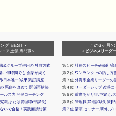
 BEST 7
この3ヶ月の
シニア,士業,専門職＞
＜
ビジネスリーダ
導&グループ併用の 独自方式
第１位
社長スピーチ研修所/高
 楽に何時間でも 会話が続く
第２位
ワンランク上の話し方教室
門/日本唯一[成果保証]講座
第３位
外資系企業リーダーの
の 悪癖を改めて 関係再構築
第４位
リーダーシップ 改善コ
セールス力 開発コーチング
第５位
重度あがり症,声震え,吃
究職,または管理職(部課長)
第６位
管理職[昇進試験対策]
らないで合格！実践面接対策
第７位
講演,セミナー,研修,プ