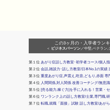
この3ヶ月の・入学者ランキング
＜
ビジネスパーソン
／中堅,ベテラン,
第１位
あがり症話し方教室･初学者コース/個人指
第２位
会話,雑談力･話し方教室/日本No.1の実績
第３位
重度あがり症,声震え,吃音,どもり,赤面 専
第４位
人間関係,対人関係 改善コーチング/無意識
第５位
[売る能力,稼ぐ力]を手に入れる！営業・
第６位
ワンランク上の話し方教室/士業,専門職,研
第７位
転職,就職「面接」試験 話し方教室/あが