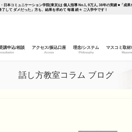
コミュニケーション学院(東京)は 個人指導 No.1, 9万人, 38年の実績 ■「
終了して ダメだった」方も、結果を求めて 毎週 続々 ご入学中です！
受講申込/相談
アクセス/振込口座
理念/システム
マスコミ取材
nsultation
Access
Philosophy
Massme
話し方教室コラム ブログ