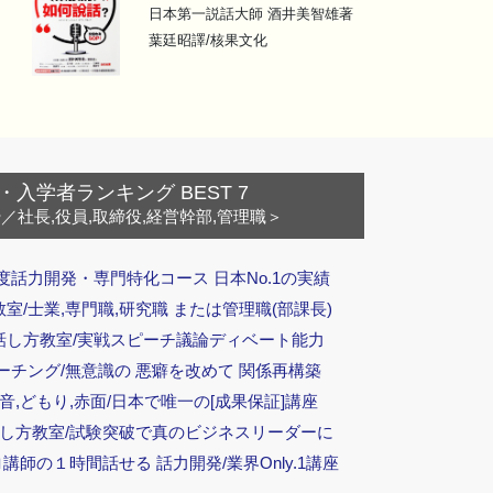
日本第一説話大師 酒井美智雄著
葉廷昭譯/核果文化
・入学者ランキング BEST 7
ー
／社長,役員,取締役,経営幹部,管理職＞
度話力開発・専門特化コース 日本No.1の実績
/士業,専門職,研究職 または管理職(部課長)
話し方教室/実戦スピーチ議論ディベート能力
ーチング/無意識の 悪癖を改めて 関係再構築
音,どもり,赤面/日本で唯一の[成果保証]講座
話し方教室/試験突破で真のビジネスリーダーに
ロ講師の１時間話せる 話力開発/業界Only.1講座