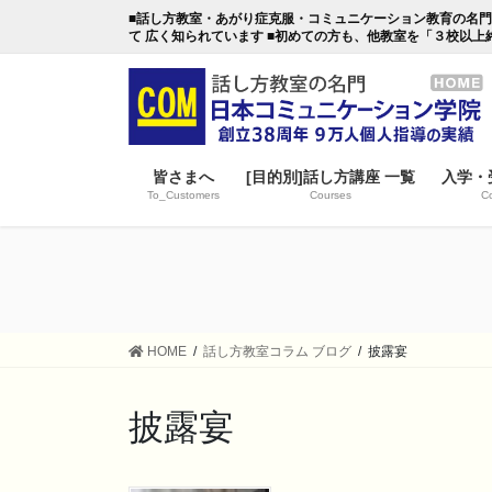
コ
ナ
■話し方教室・あがり症克服・コミュニケーション教育の名門・日本
ン
ビ
て 広く知られています ■初めての方も、他教室を「３校以上
テ
ゲ
ン
ー
ツ
シ
に
ョ
移
ン
皆さまへ
[目的別]話し方講座 一覧
入学・
動
に
To_Customers
Courses
Co
移
動
HOME
話し方教室コラム ブログ
披露宴
披露宴