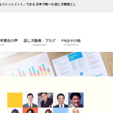
成果をコミットメント」できる 日本で唯一の 話し方教室とし
/卒業生の声
話し方動画・ブログ
FAQ/その他
dia
Blog&Video
FAQ&Others