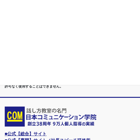
第５位
重度あがり症,声震え,吃音,どもり,赤面/日本で唯一の[成果保証]
講座
第６位
管理職[昇進試験対策]話し方教室/試験突破で真のビジネスリー
ダーに
第７位
講演,セミナー,研修,プロ講師の１時間話せる 話力開発/業界
Only.1講座
●首都圏（東京・神奈川・埼玉・千葉）、関東（茨城・群馬・栃木）はもちろんのこ
と、甲信越（山梨・長野・新潟）、東海（愛知・静岡・岐阜・三重）、 さらには近
畿（大阪・兵庫・京都・奈良・滋賀・和歌山）、東北（宮城・福島・青森・岩手・山
形・秋田）までもが、当学院・話し方教室にとっては、日常の通学圏になっていま
す。
●日本コミュニケーション学院は、東京・横浜・名古屋・大阪・福岡・広島・仙台・
札幌など、全国からご入学になるスクールです。
●話力®は、当学院の特許庁・登録商標です。他の話し方教室はもちろん、どなたも
許可なく使用することはできません。
■公式【総合】サイト