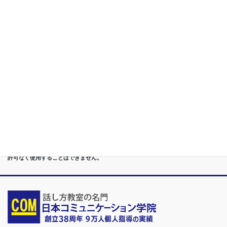
構築
第５位
重度あがり症,声震え,吃音,どもり,赤面/日本で唯一の[成果保証]
講座
第６位
管理職[昇進試験対策]話し方教室/試験突破で真のビジネスリー
ダーに
第７位
講演,セミナー,研修,プロ講師の１時間話せる 話力開発/業界
Only.1講座
●首都圏（東京・神奈川・埼玉・千葉）、関東（茨城・群馬・栃木）はもちろんのこ
と、甲信越（山梨・長野・新潟）、東海（愛知・静岡・岐阜・三重）、 さらには近
畿（大阪・兵庫・京都・奈良・滋賀・和歌山）、東北（宮城・福島・青森・岩手・山
形・秋田）までもが、当学院・話し方教室にとっては、日常の通学圏になっていま
す。
●日本コミュニケーション学院は、東京・横浜・名古屋・大阪・福岡・広島・仙台・
札幌など、全国からご入学になるスクールです。
●話力®は、当学院の特許庁・登録商標です。他の話し方教室はもちろん、どなたも
許可なく使用することはできません。