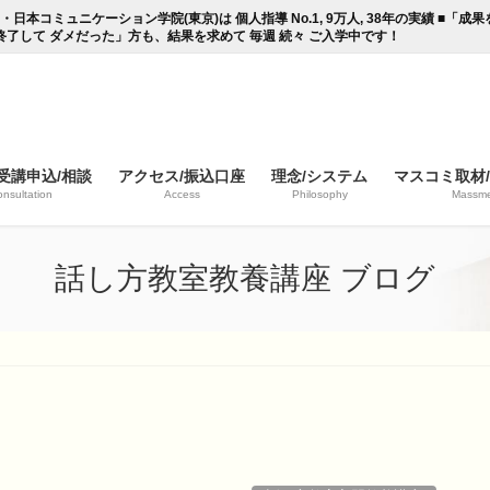
コミュニケーション学院(東京)は 個人指導 No.1, 9万人, 38年の実績 ■「
終了して ダメだった」方も、結果を求めて 毎週 続々 ご入学中です！
受講申込/相談
アクセス/振込口座
理念/システム
マスコミ取材
nsultation
Access
Philosophy
Massme
話し方教室教養講座 ブログ