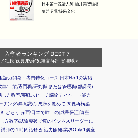
日本第一説話大師 酒井美智雄著
葉廷昭譯/核果文化
・入学者ランキング BEST 7
ー
／社長,役員,取締役,経営幹部,管理職＞
度話力開発・専門特化コース 日本No.1の実績
/士業,専門職,研究職 または管理職(部課長)
話し方教室/実戦スピーチ議論ディベート能力
ーチング/無意識の 悪癖を改めて 関係再構築
音,どもり,赤面/日本で唯一の[成果保証]講座
話し方教室/試験突破で真のビジネスリーダーに
ロ講師の１時間話せる 話力開発/業界Only.1講座