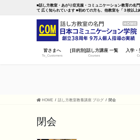
コ
ナ
■話し方教室・あがり症克服・コミュニケーション教育の名門・日本
ン
ビ
て 広く知られています ■初めての方も、他教室を「３校以上
テ
ゲ
ン
ー
ツ
シ
に
ョ
移
ン
皆さまへ
[目的別]話し方講座 一覧
入学・
動
に
To_Customers
Courses
Co
移
動
HOME
話し方教室教養講座 ブログ
閉会
閉会