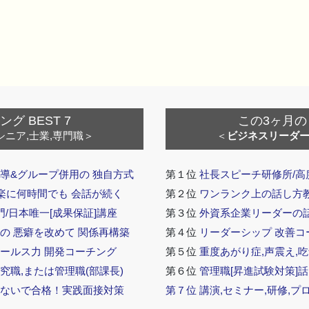
 BEST 7
この3ヶ月の
シニア,士業,専門職＞
＜
ビジネスリーダ
導&グループ併用の 独自方式
第１位
社長スピーチ研修所/高
 楽に何時間でも 会話が続く
第２位
ワンランク上の話し方教室
門/日本唯一[成果保証]講座
第３位
外資系企業リーダーの
の 悪癖を改めて 関係再構築
第４位
リーダーシップ 改善コ
セールス力 開発コーチング
第５位
重度あがり症,声震え,吃
究職,または管理職(部課長)
第６位
管理職[昇進試験対策]
らないで合格！実践面接対策
第７位
講演,セミナー,研修,プ