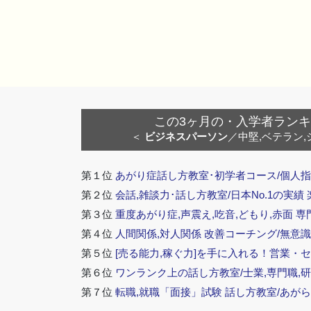
この3ヶ月の・入学者ランキング
＜
ビジネスパーソン
／中堅,ベテラン,
第１位
あがり症話し方教室･初学者コース/個人指
第２位
会話,雑談力･話し方教室/日本No.1の実績
第３位
重度あがり症,声震え,吃音,どもり,赤面 専
第４位
人間関係,対人関係 改善コーチング/無意識
第５位
[売る能力,稼ぐ力]を手に入れる！営業・
第６位
ワンランク上の話し方教室/士業,専門職,研
第７位
転職,就職「面接」試験 話し方教室/あが