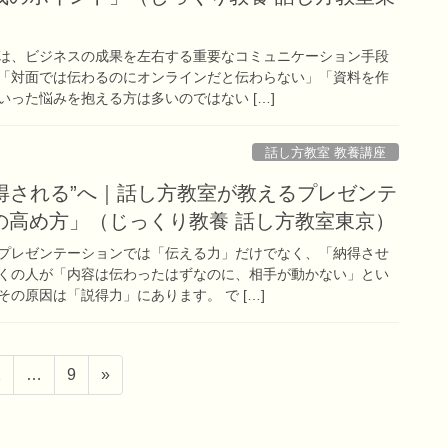
は、ビジネスの成果を左右する重要なコミュニケーション手段
「対面では伝わるのにオンラインだと伝わらない」「資料を作
った悩みを抱える方は多いのではない […]
話し方教室 教養講座
納得される”へ｜話し方教室が教えるプレゼンテ
の高め方」（じっくり教養 話し方教室東京）
プレゼンテーションでは「伝える力」だけでなく、「納得させ
くの人が「内容は伝わったはずなのに、相手が動かない」とい
の原因は「説得力」にあります。 で […]
ペ
ペ
2
…
9
»
ー
ー
ジ
ジ