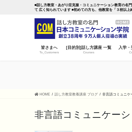
コ
ナ
■話し方教室・あがり症克服・コミュニケーション教育の名門・日本
ン
ビ
て 広く知られています ■初めての方も、他教室を「３校以上
テ
ゲ
ン
ー
ツ
シ
に
ョ
移
ン
皆さまへ
[目的別]話し方講座 一覧
入学・
動
に
To_Customers
Courses
Co
移
動
HOME
話し方教室教養講座 ブログ
非言語コミュニケ
非言語コミュニケーシ