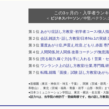
ゲ
ー
この3ヶ月の・入学者ランキング
シ
＜
ビジネスパーソン
／中堅,ベテラン,
ョ
ン
第１位
あがり症話し方教室･初学者コース/個人指
第２位
会話,雑談力･話し方教室/日本No.1の実績
第３位
重度あがり症,声震え,吃音,どもり,赤面 専
第４位
人間関係,対人関係 改善コーチング/無意識
第５位
[売る能力,稼ぐ力]を手に入れる！営業・
第６位
ワンランク上の話し方教室/士業,専門職,研
第７位
転職,就職「面接」試験 話し方教室/あが
●首都圏（東京・神奈川・埼玉・千葉）、関東（茨城・群馬
和歌山）、東北（宮城・福島・青森・岩手・山形・秋田）ま
●日本コミュニケーション学院は、東京・横浜・名古屋・大
●話力®は、当学院の特許庁・登録商標です。他の話し方教