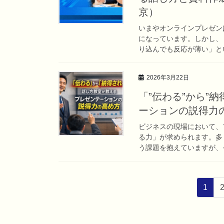
京）
いまやオンラインプレゼン
になっています。しかし、
り込んでも反応が薄い」とい
2026年3月22日
「”伝わる”から”
ーションの説得力
ビジネスの現場において、
る力」が求められます。多
う課題を抱えていますが、そ
投
ペ
1
稿
ー
ナ
ジ
ビ