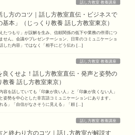
話し方教室 教養講座
話し方のコツ｜話し方教室直伝・ビジネスで
の基本」（じっくり教養 話し方教室東京）
えたつもり」が誤解を生み、信頼関係の低下や業務の停滞につ
ません。会議やプレゼンテーション、日常のコミュニケーショ
した内容」ではなく「相手にどう伝わ […]
話し方教室 教養講座
を良くせよ！話し方教室直伝・発声と姿勢の
り教養 話し方教室東京）
内容を話していても「印象が良い人」と「印象が良くない人」
と姿勢を中心とした非言語コミュニケーションにあります。
る」「自信がなさそうに見える」「頼 […]
話し方教室 教養講座
方と終わり方のコツ｜話し方教室が解説す