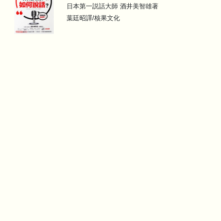
日本第一説話大師 酒井美智雄著
葉廷昭譯/核果文化