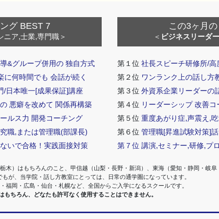
 BEST 7
この3ヶ月の
シニア,士業,専門職＞
＜
ビジネスリーダ
導&グループ併用の 独自方式
第１位
社長スピーチ研修所/高
 楽に何時間でも 会話が続く
第２位
ワンランク上の話し方教室
門/日本唯一[成果保証]講座
第３位
外資系企業リーダーの
の 悪癖を改めて 関係再構築
第４位
リーダーシップ 改善コ
セールス力 開発コーチング
第５位
重度あがり症,声震え,吃
究職,または管理職(部課長)
第６位
管理職[昇進試験対策]
らないで合格！実践面接対策
第７位
講演,セミナー,研修,プ
・栃木）はもちろんのこと、甲信越（山梨・長野・新潟）、東海（愛知・静岡・岐阜
でもが、当学院・話し方教室にとっては、日常の通学圏になっています。
阪・福岡・広島・仙台・札幌など、全国からご入学になるスクールです。
室はもちろん、どなたも許可なく使用することはできません。