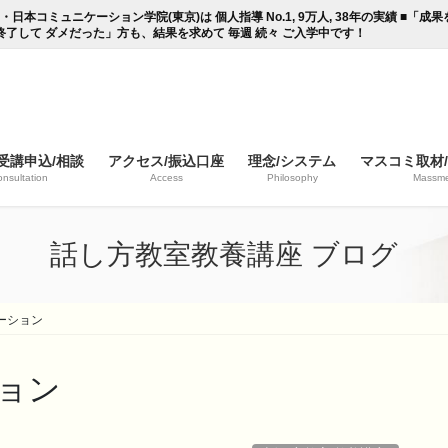
コミュニケーション学院(東京)は 個人指導 No.1, 9万人, 38年の実績 ■「
終了して ダメだった」方も、結果を求めて 毎週 続々 ご入学中です！
受講申込/相談
アクセス/振込口座
理念/システム
マスコミ取材
nsultation
Access
Philosophy
Massme
話し方教室教養講座 ブログ
ーション
ョン