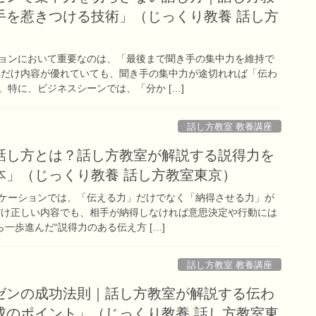
手を惹きつける技術」（じっくり教養 話し方
ョンにおいて重要なのは、「最後まで聞き手の集中力を維持で
れだけ内容が優れていても、聞き手の集中力が途切れれば「伝わ
特に、ビジネスシーンでは、「分か […]
話し方教室 教養講座
話し方とは？話し方教室が解説する説得力を
本」（じっくり教養 話し方教室東京）
ケーションでは、「伝える力」だけでなく「納得させる力」が
だけ正しい内容でも、相手が納得しなければ意思決定や行動には
ら一歩進んだ“説得力のある伝え方 […]
話し方教室 教養講座
ゼンの成功法則｜話し方教室が解説する伝わ
成のポイント」（じっくり教養 話し方教室東