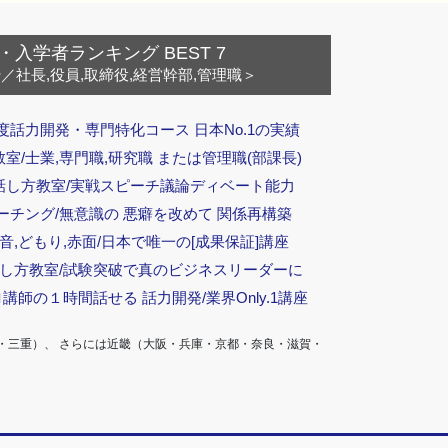
・入学者ランキング BEST 7
ー
／社長,役員,取締役,経営幹部,管理職＞
度話力開発・専門特化コース 日本No.1の実績
/士業,専門職,研究職 または管理職(部課長)
話し方教室/実戦スピーチ議論ディベート能力
ーチング/無意識の 悪癖を改めて 関係再構築
音,どもり,赤面/日本で唯一の[成果保証]講座
話し方教室/試験突破で真のビジネスリーダーに
ロ講師の１時間話せる 話力開発/業界Only.1講座
・三重）、 さらには近畿（大阪・兵庫・京都・奈良・滋賀・