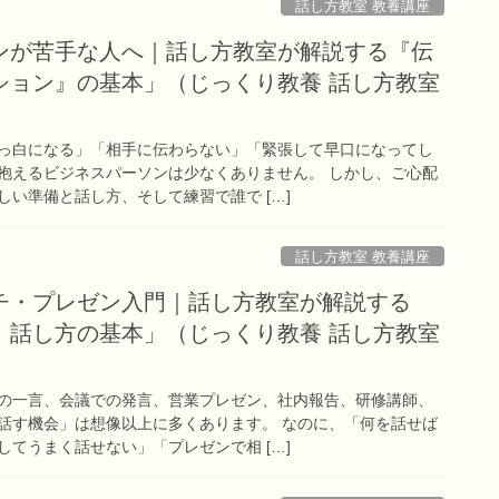
話し方教室 教養講座
ンが苦手な人へ｜話し方教室が解説する『伝
ション』の基本」（じっくり教養 話し方教室
っ白になる」「相手に伝わらない」「緊張して早口になってし
抱えるビジネスパーソンは少なくありません。 しかし、ご心配
い準備と話し方、そして練習で誰で […]
話し方教室 教養講座
チ・プレゼン入門｜話し方教室が解説する
』話し方の基本」（じっくり教養 話し方教室
の一言、会議での発言、営業プレゼン、社内報告、研修講師、
話す機会」は想像以上に多くあります。 なのに、「何を話せば
てうまく話せない」「プレゼンで相 […]