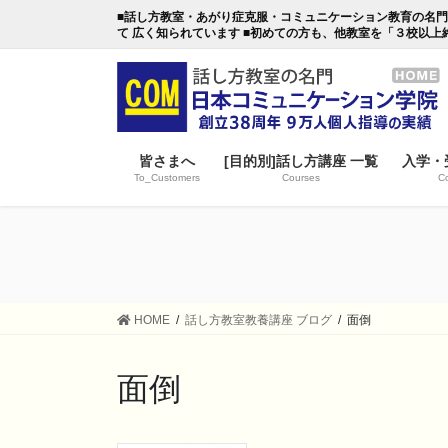
コ
ナ
■話し方教室・あがり症克服・コミュニケーション教育の名門・日本
ン
ビ
て 広く知られています ■初めての方も、他教室を「３校以上
テ
ゲ
ン
ー
ツ
シ
に
ョ
移
ン
皆さまへ
[目的別]話し方講座 一覧
入学・
動
に
To_Customers
Courses
Co
移
動
HOME
話し方教室教養講座 ブログ
面倒
面倒