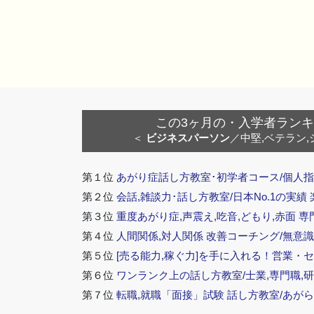
この3ヶ月の・入学者ランキング
＜
ビジネスパーソン
／中堅,ベテラン,
第１位
あがり症話し方教室･初学者コース/個人指
第２位
会話,雑談力･話し方教室/日本No.1の実績
第３位
重度あがり症,声震え,吃音,どもり,赤面 専
第４位
人間関係,対人関係 改善コーチング/無意識
第５位
[売る能力,稼ぐ力]を手に入れる！営業・
第６位
ワンランク上の話し方教室/士業,専門職,研
第７位
転職,就職「面接」試験 話し方教室/あが