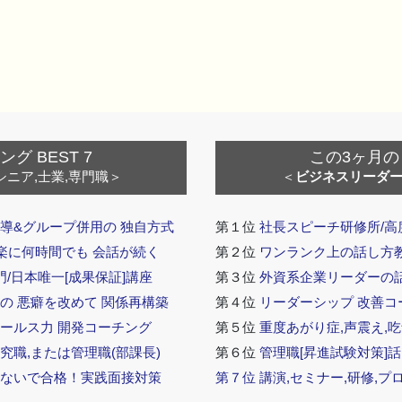
 BEST 7
この3ヶ月の
シニア,士業,専門職＞
＜
ビジネスリーダ
導&グループ併用の 独自方式
第１位
社長スピーチ研修所/高
 楽に何時間でも 会話が続く
第２位
ワンランク上の話し方教室
門/日本唯一[成果保証]講座
第３位
外資系企業リーダーの
の 悪癖を改めて 関係再構築
第４位
リーダーシップ 改善コ
セールス力 開発コーチング
第５位
重度あがり症,声震え,吃
究職,または管理職(部課長)
第６位
管理職[昇進試験対策]
らないで合格！実践面接対策
第７位
講演,セミナー,研修,プ