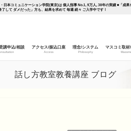
コミュニケーション学院(東京)は 個人指導 No.1, 9万人, 38年の実績 ■「
終了して ダメだった」方も、結果を求めて 毎週 続々 ご入学中です！
受講申込/相談
アクセス/振込口座
理念/システム
マスコミ取材
nsultation
Access
Philosophy
Massme
話し方教室教養講座 ブログ