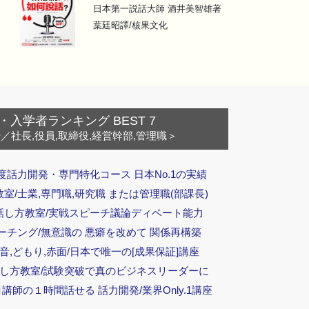
日本第一説話大師 酒井美智雄著
葉廷昭譯/核果文化
・入学者ランキング BEST 7
ー
／社長,役員,取締役,経営幹部,管理職＞
度話力開発・専門特化コース 日本No.1の実績
/士業,専門職,研究職 または管理職(部課長)
話し方教室/実戦スピーチ議論ディベート能力
ーチング/無意識の 悪癖を改めて 関係再構築
音,どもり,赤面/日本で唯一の[成果保証]講座
話し方教室/試験突破で真のビジネスリーダーに
ロ講師の１時間話せる 話力開発/業界Only.1講座