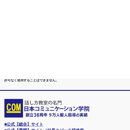
第５位
重度あがり症,声震え,吃音,どもり,赤面/日本で唯一の[成果保証]
講座
第６位
管理職[昇進試験対策]話し方教室/試験突破で真のビジネスリー
ダーに
第７位
講演,セミナー,研修,プロ講師の１時間話せる 話力開発/業界
Only.1講座
●首都圏（東京・神奈川・埼玉・千葉）、関東（茨城・群馬・栃木）はもちろんのこ
と、甲信越（山梨・長野・新潟）、東海（愛知・静岡・岐阜・三重）、 さらには近
畿（大阪・兵庫・京都・奈良・滋賀・和歌山）、東北（宮城・福島・青森・岩手・山
形・秋田）までもが、当学院・話し方教室にとっては、日常の通学圏になっていま
す。
●日本コミュニケーション学院は、東京・横浜・名古屋・大阪・福岡・広島・仙台・
札幌など、全国からご入学になるスクールです。
●話力®は、当学院の特許庁・登録商標です。他の話し方教室はもちろん、どなたも
許可なく使用することはできません。
■公式【総合】サイト