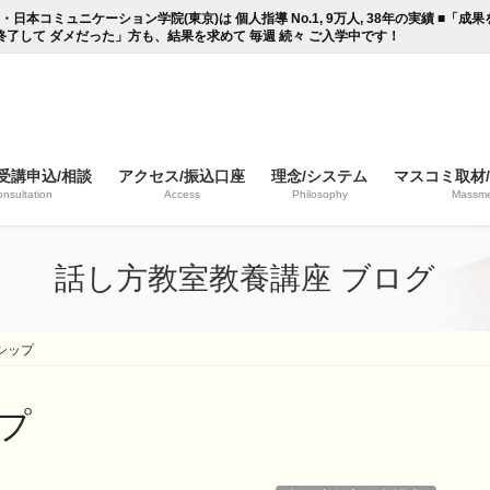
コミュニケーション学院(東京)は 個人指導 No.1, 9万人, 38年の実績 ■「
終了して ダメだった」方も、結果を求めて 毎週 続々 ご入学中です！
受講申込/相談
アクセス/振込口座
理念/システム
マスコミ取材
nsultation
Access
Philosophy
Massme
話し方教室教養講座 ブログ
シップ
プ