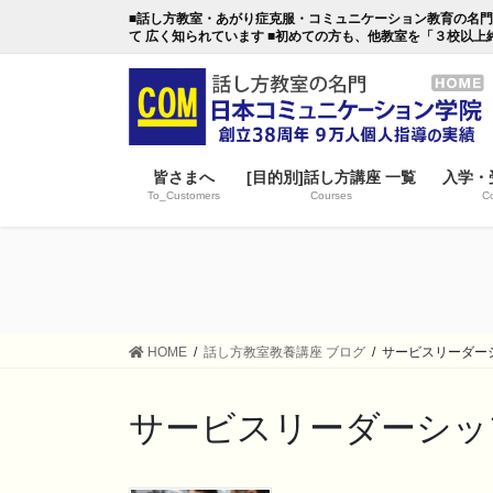
コ
ナ
■話し方教室・あがり症克服・コミュニケーション教育の名門・日本
ン
ビ
て 広く知られています ■初めての方も、他教室を「３校以上
テ
ゲ
ン
ー
ツ
シ
に
ョ
移
ン
皆さまへ
[目的別]話し方講座 一覧
入学・
動
に
To_Customers
Courses
Co
移
動
HOME
話し方教室教養講座 ブログ
サービスリーダー
サービスリーダーシッ