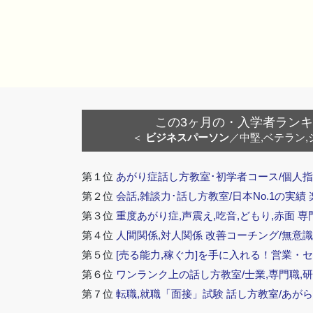
この3ヶ月の・入学者ランキング
＜
ビジネスパーソン
／中堅,ベテラン,
第１位
あがり症話し方教室･初学者コース/個人指
第２位
会話,雑談力･話し方教室/日本No.1の実績
第３位
重度あがり症,声震え,吃音,どもり,赤面 専
第４位
人間関係,対人関係 改善コーチング/無意識
第５位
[売る能力,稼ぐ力]を手に入れる！営業・
第６位
ワンランク上の話し方教室/士業,専門職,研
第７位
転職,就職「面接」試験 話し方教室/あが