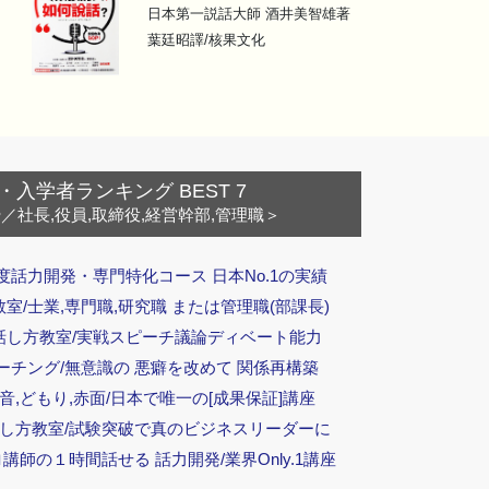
日本第一説話大師 酒井美智雄著
葉廷昭譯/核果文化
・入学者ランキング BEST 7
ー
／社長,役員,取締役,経営幹部,管理職＞
度話力開発・専門特化コース 日本No.1の実績
/士業,専門職,研究職 または管理職(部課長)
話し方教室/実戦スピーチ議論ディベート能力
ーチング/無意識の 悪癖を改めて 関係再構築
音,どもり,赤面/日本で唯一の[成果保証]講座
話し方教室/試験突破で真のビジネスリーダーに
ロ講師の１時間話せる 話力開発/業界Only.1講座