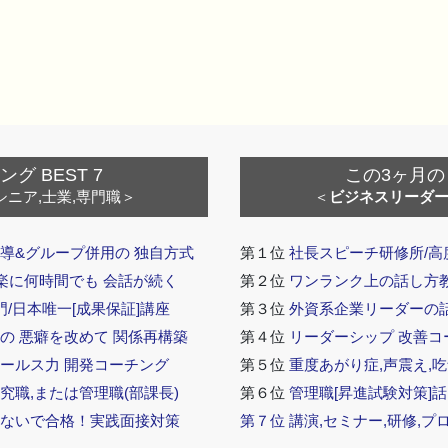
 BEST 7
この3ヶ月の
シニア,士業,専門職＞
＜
ビジネスリーダ
導&グループ併用の 独自方式
第１位
社長スピーチ研修所/高
 楽に何時間でも 会話が続く
第２位
ワンランク上の話し方教室
門/日本唯一[成果保証]講座
第３位
外資系企業リーダーの
の 悪癖を改めて 関係再構築
第４位
リーダーシップ 改善コ
セールス力 開発コーチング
第５位
重度あがり症,声震え,吃
究職,または管理職(部課長)
第６位
管理職[昇進試験対策]
らないで合格！実践面接対策
第７位
講演,セミナー,研修,プ