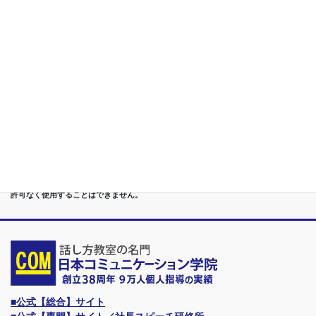
第５位
重度あがり症,声震え,吃音,どもり,赤面/日本で唯一の[成果保証]
講座
第６位
管理職[昇進試験対策]話し方教室/試験突破で真のビジネスリー
ダーに
第７位
講演,セミナー,研修,プロ講師の１時間話せる 話力開発/業界
Only.1講座
●首都圏（東京・神奈川・埼玉・千葉）、関東（茨城・群馬・栃木）はもちろんのこ
と、甲信越（山梨・長野・新潟）、東海（愛知・静岡・岐阜・三重）、 さらには近
畿（大阪・兵庫・京都・奈良・滋賀・和歌山）、東北（宮城・福島・青森・岩手・山
形・秋田）までもが、当学院・話し方教室にとっては、日常の通学圏になっていま
す。
●日本コミュニケーション学院は、東京・横浜・名古屋・大阪・福岡・広島・仙台・
札幌など、全国からご入学になるスクールです。
●話力®は、当学院の特許庁・登録商標です。他の話し方教室はもちろん、どなたも
許可なく使用することはできません。
■公式【総合】サイト