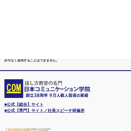
第７位
講演,セミナー,研修,プロ講師の１時間話せる 話力開発/業界
Only.1講座
●首都圏（東京・神奈川・埼玉・千葉）、関東（茨城・群馬・栃木）はもちろんのこ
と、甲信越（山梨・長野・新潟）、東海（愛知・静岡・岐阜・三重）、 さらには近
畿（大阪・兵庫・京都・奈良・滋賀・和歌山）、東北（宮城・福島・青森・岩手・山
形・秋田）までもが、当学院・話し方教室にとっては、日常の通学圏になっていま
す。
●日本コミュニケーション学院は、東京・横浜・名古屋・大阪・福岡・広島・仙台・
札幌など、全国からご入学になるスクールです。
●話力®は、当学院の特許庁・登録商標です。他の話し方教室はもちろん、どなたも
許可なく使用することはできません。
■公式【総合】サイト
■公式【専門】サイト／社長スピーチ研修所