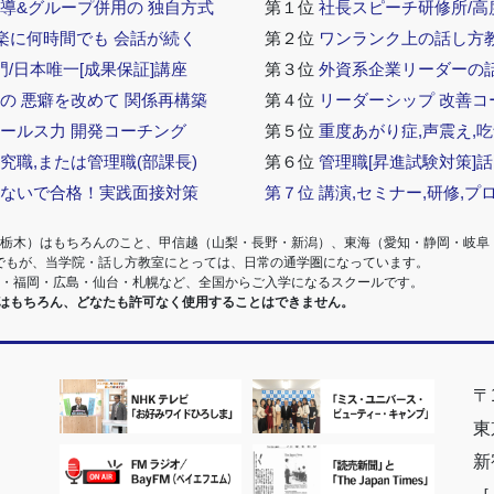
導&グループ併用の 独自方式
第１位
社長スピーチ研修所/高
 楽に何時間でも 会話が続く
第２位
ワンランク上の話し方教室
門/日本唯一[成果保証]講座
第３位
外資系企業リーダーの
の 悪癖を改めて 関係再構築
第４位
リーダーシップ 改善コ
セールス力 開発コーチング
第５位
重度あがり症,声震え,吃
究職,または管理職(部課長)
第６位
管理職[昇進試験対策]
らないで合格！実践面接対策
第７位
講演,セミナー,研修,プ
・栃木）はもちろんのこと、甲信越（山梨・長野・新潟）、東海（愛知・静岡・岐阜
でもが、当学院・話し方教室にとっては、日常の通学圏になっています。
阪・福岡・広島・仙台・札幌など、全国からご入学になるスクールです。
室はもちろん、どなたも許可なく使用することはできません。
〒1
東
新