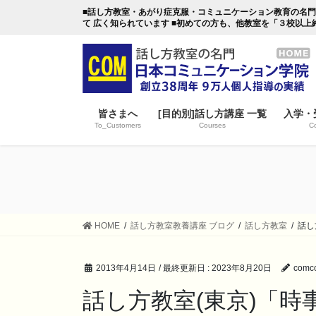
コ
ナ
■話し方教室・あがり症克服・コミュニケーション教育の名門・日本
ン
ビ
て 広く知られています ■初めての方も、他教室を「３校以上
テ
ゲ
ン
ー
ツ
シ
に
ョ
移
ン
皆さまへ
[目的別]話し方講座 一覧
入学・
動
に
To_Customers
Courses
Co
移
動
HOME
話し方教室教養講座 ブログ
話し方教室
話し
2013年4月14日
/ 最終更新日 :
2023年8月20日
comco
話し方教室(東京)「