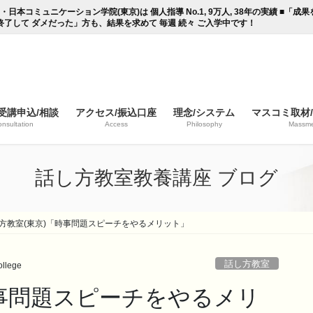
コミュニケーション学院(東京)は 個人指導 No.1, 9万人, 38年の実績 ■「
終了して ダメだった」方も、結果を求めて 毎週 続々 ご入学中です！
受講申込/相談
アクセス/振込口座
理念/システム
マスコミ取材
nsultation
Access
Philosophy
Massme
話し方教室教養講座 ブログ
方教室(東京)「時事問題スピーチをやるメリット」
話し方教室
llege
時事問題スピーチをやるメリ