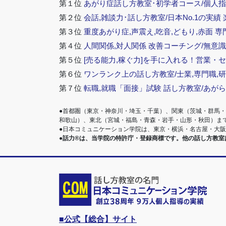
第１位
あがり症話し方教室･初学者コース/個人指
第２位
会話,雑談力･話し方教室/日本No.1の実績
第３位
重度あがり症,声震え,吃音,どもり,赤面 専
第４位
人間関係,対人関係 改善コーチング/無意識
第５位
[売る能力,稼ぐ力]を手に入れる！営業・
第６位
ワンランク上の話し方教室/士業,専門職,研
第７位
転職,就職「面接」試験 話し方教室/あが
●首都圏（東京・神奈川・埼玉・千葉）、関東（茨城・群馬
和歌山）、東北（宮城・福島・青森・岩手・山形・秋田）ま
●日本コミュニケーション学院は、東京・横浜・名古屋・大
●話力®は、当学院の特許庁・登録商標です。他の話し方教
■公式【総合】サイト