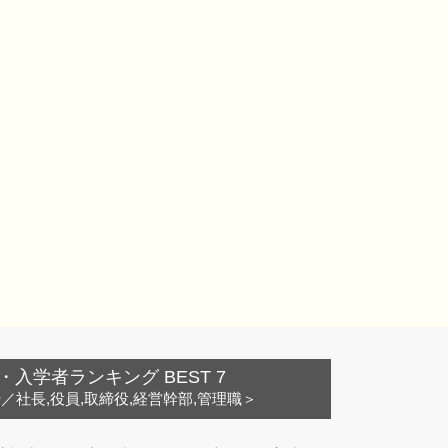
・入学者ランキング BEST 7
ー
／社長,役員,取締役,経営幹部,管理職＞