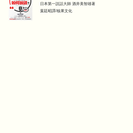
日本第一説話大師 酒井美智雄著
葉廷昭譯/核果文化