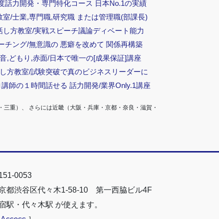
度話力開発・専門特化コース 日本No.1の実績
/士業,専門職,研究職 または管理職(部課長)
話し方教室/実戦スピーチ議論ディベート能力
ーチング/無意識の 悪癖を改めて 関係再構築
音,どもり,赤面/日本で唯一の[成果保証]講座
話し方教室/試験突破で真のビジネスリーダーに
ロ講師の１時間話せる 話力開発/業界Only.1講座
・三重）、 さらには近畿（大阪・兵庫・京都・奈良・滋賀・
51-0053
京都渋谷区代々木1-58-10 第一西脇ビル4F
宿駅・代々木駅 が使えます。