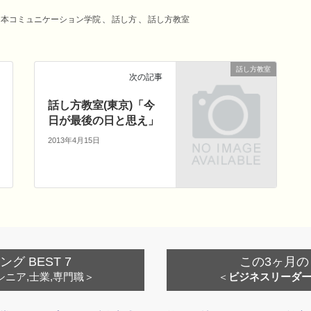
日本コミュニケーション学院
、
話し方
、
話し方教室
話し方教室
次の記事
話し方教室(東京)「今
日が最後の日と思え」
2013年4月15日
 BEST 7
この3ヶ月の
シニア,士業,専門職＞
＜
ビジネスリーダ