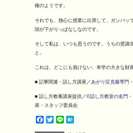
種のようです。
それでも、熱心に授業に出席して、ガンバッ
頭が下がりっぱなしなのです。
そして私は、いつも思うのです。うちの受講
と。
これは、どこにも負けない、本学の大きな財
■ 記事関連・話し方講座／
あがり症克服専門
■ 話し方教養講座提供／©
話し方教室の名門・
座・スタッフ委員会
F
T
L
H
a
w
i
a