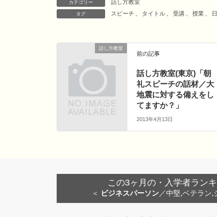
話し方教室
c
i
n
t
カテゴリー
スピーチ
、
タイトル
、
受講
、
授業
、
タグ
e
t
e
e
b
t
n
o
e
a
話し方教室
o
r
前の記事
k
話し方教室(東京)「朝
礼スピーチの話材／大
地震に対する備えをし
てますか？」
2013年4月13日
この3ヶ月の・入学者ランキング
＜
ビジネスパーソン
／中堅,ベテラン,