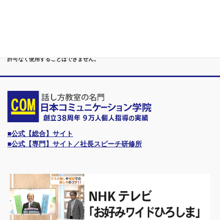
と、甲信越（山梨・長野・新潟）、東海（愛知・静岡・岐阜・三重）、 さらには近
畿（大阪・兵庫・京都・奈良・滋賀・和歌山）、東北（宮城・福島・青森・岩手・山
形・秋田）までもが、当学院・話し方教室にとっては、日常の通学圏になっていま
す。
●日本コミュニケーション学院は、東京・横浜・名古屋・大阪・福岡・広島・仙台・
札幌など、全国からご入学になるスクールです。
●話力®は、当学院の特許庁・登録商標です。他の話し方教室はもちろん、どなたも
許可なく使用することはできません。
■公式【総合】サイト
■公式【専門】サイト／社長スピーチ研修所