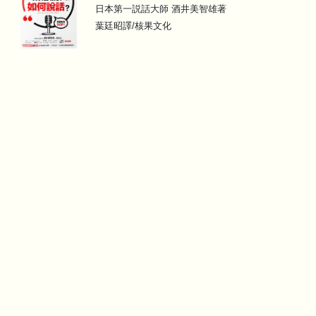
日本第一説話大師 酒井美智雄著
葉廷昭譯/核果文化