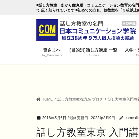
コ
ナ
■話し方教室・あがり症克服・コミュニケーション教育の名門・日本
ン
ビ
て 広く知られています ■初めての方も、他教室を「３校以上
テ
ゲ
ン
ー
ツ
シ
に
ョ
移
ン
皆さまへ
[目的別]話し方講座 一覧
入学・
動
に
To_Customers
Courses
Co
移
動
HOME
話し方教室教養講座 ブログ
話し方教室入門教
2016年5月6日
/ 最終更新日 :
2023年8月9日
comcoll
話し方教室東京 入門