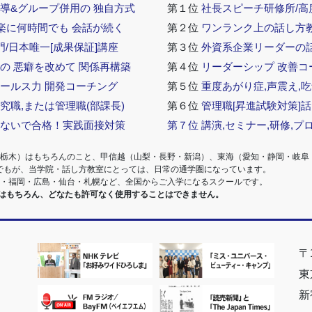
導&グループ併用の 独自方式
第１位
社長スピーチ研修所/高
 楽に何時間でも 会話が続く
第２位
ワンランク上の話し方教室
門/日本唯一[成果保証]講座
第３位
外資系企業リーダーの
の 悪癖を改めて 関係再構築
第４位
リーダーシップ 改善コ
セールス力 開発コーチング
第５位
重度あがり症,声震え,吃
究職,または管理職(部課長)
第６位
管理職[昇進試験対策]
らないで合格！実践面接対策
第７位
講演,セミナー,研修,プ
・栃木）はもちろんのこと、甲信越（山梨・長野・新潟）、東海（愛知・静岡・岐阜
でもが、当学院・話し方教室にとっては、日常の通学圏になっています。
阪・福岡・広島・仙台・札幌など、全国からご入学になるスクールです。
室はもちろん、どなたも許可なく使用することはできません。
〒1
東
新