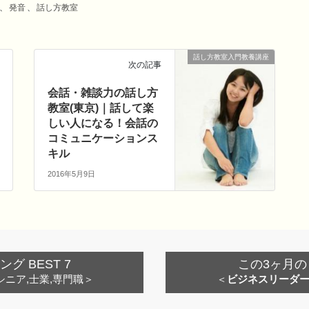
、
発音
、
話し方教室
話し方教室入門教養講座
次の記事
会話・雑談力の話し方
教室(東京)｜話して楽
しい人になる！会話の
コミュニケーションス
キル
2016年5月9日
 BEST 7
この3ヶ月の
シニア,士業,専門職＞
＜
ビジネスリーダ