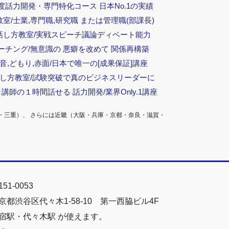
度話力開発・専門特化コース 日本No.1の実績
/士業,専門職,研究職 または管理職(部課長)
話し方教室/実戦スピーチ議論ディベート能力
ーチング/無意識の 悪癖を改めて 関係再構築
音,どもり,赤面/日本で唯一の[成果保証]講座
話し方教室/試験突破で真のビジネスリーダーに
ロ講師の１時間話せる 話力開発/業界Only.1講座
・三重）、 さらには近畿（大阪・兵庫・京都・奈良・滋賀・
51-0053
京都渋谷区代々木1-58-10 第一西脇ビル4F
宿駅・代々木駅 が使えます。