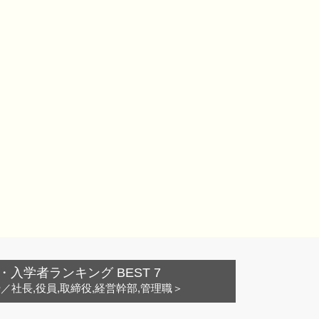
・入学者ランキング BEST 7
ー
／社長,役員,取締役,経営幹部,管理職＞