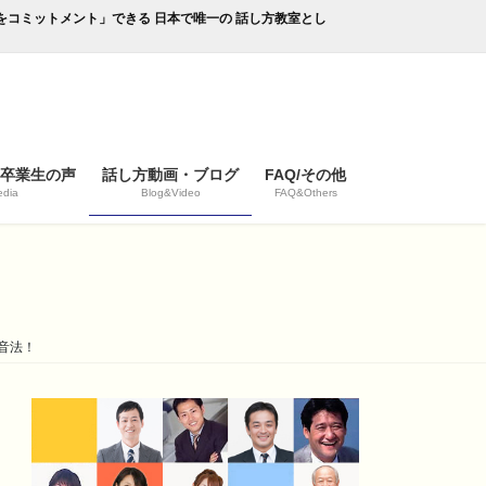
成果をコミットメント」できる 日本で唯一の 話し方教室とし
/卒業生の声
話し方動画・ブログ
FAQ/その他
dia
Blog&Video
FAQ&Others
音法！