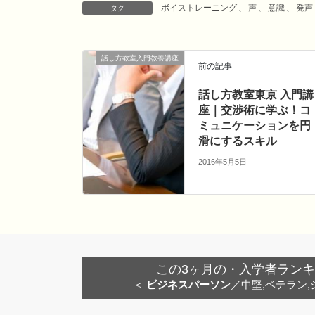
ボイストレーニング
、
声
、
意識
、
発声
タグ
e
t
e
e
b
t
n
o
e
a
話し方教室入門教養講座
o
r
前の記事
k
話し方教室東京 入門講
座｜交渉術に学ぶ！コ
ミュニケーションを円
滑にするスキル
2016年5月5日
この3ヶ月の・入学者ランキング
＜
ビジネスパーソン
／中堅,ベテラン,