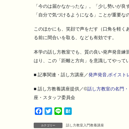
「今のは届かなかったな」。「少し勢いが良
「自分で気づけるようになる」ことが重要な
このほかにも、笑顔で声をだす（口角を軽く
る前に間合いを取る、なども有効です。
本学の話し方教室でも、質の良い発声発音練
はり、この「距離と方向」を意識してやって
■ 記事関連・話し方講座／
発声発音,ボイスト
■ 話し方教養講座提供／©
話し方教室の名門・
座・スタッフ委員会
F
T
L
H
a
w
i
a
話し方教室入門教養講座
c
i
n
t
カテゴリー