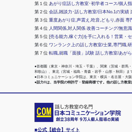
第１位
あがり症話し方教室･初学者コース/個人指
第２位
会話,雑談力･話し方教室/日本No.1の実績
第３位
重度あがり症,声震え,吃音,どもり,赤面 専
第４位
人間関係,対人関係 改善コーチング/無意識
第５位
[売る能力,稼ぐ力]を手に入れる！営業・
第６位
ワンランク上の話し方教室/士業,専門職,研
第７位
転職,就職「面接」試験 話し方教室/あが
●首都圏（東京・神奈川・埼玉・千葉）、関東（茨城・群馬
和歌山）、東北（宮城・福島・青森・岩手・山形・秋田）ま
●日本コミュニケーション学院は、東京・横浜・名古屋・大
●話力®は、当学院の特許庁・登録商標です。他の話し方教
■公式【総合】サイト