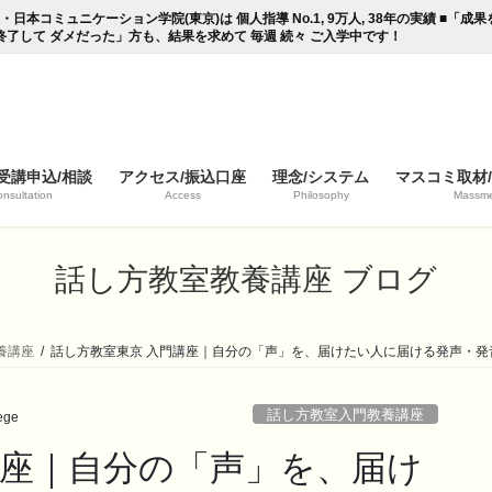
コミュニケーション学院(東京)は 個人指導 No.1, 9万人, 38年の実績 ■「
終了して ダメだった」方も、結果を求めて 毎週 続々 ご入学中です！
受講申込/相談
アクセス/振込口座
理念/システム
マスコミ取材
nsultation
Access
Philosophy
Massme
話し方教室教養講座 ブログ
養講座
話し方教室東京 入門講座｜自分の「声」を、届けたい人に届ける発声・発
話し方教室入門教養講座
ege
講座｜自分の「声」を、届け