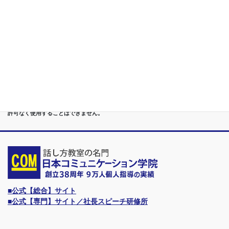
ダーに
第７位
講演,セミナー,研修,プロ講師の１時間話せる 話力開発/業界
Only.1講座
●首都圏（東京・神奈川・埼玉・千葉）、関東（茨城・群馬・栃木）はもちろんのこ
と、甲信越（山梨・長野・新潟）、東海（愛知・静岡・岐阜・三重）、 さらには近
畿（大阪・兵庫・京都・奈良・滋賀・和歌山）、東北（宮城・福島・青森・岩手・山
形・秋田）までもが、当学院・話し方教室にとっては、日常の通学圏になっていま
す。
●日本コミュニケーション学院は、東京・横浜・名古屋・大阪・福岡・広島・仙台・
札幌など、全国からご入学になるスクールです。
●話力®は、当学院の特許庁・登録商標です。他の話し方教室はもちろん、どなたも
許可なく使用することはできません。
■公式【総合】サイト
■公式【専門】サイト／社長スピーチ研修所