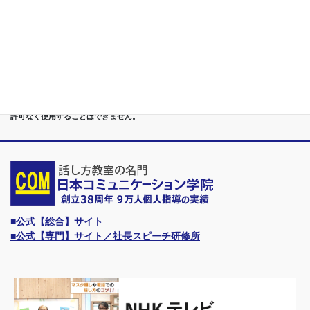
Only.1講座
●首都圏（東京・神奈川・埼玉・千葉）、関東（茨城・群馬・栃木）はもちろんのこ
と、甲信越（山梨・長野・新潟）、東海（愛知・静岡・岐阜・三重）、 さらには近
畿（大阪・兵庫・京都・奈良・滋賀・和歌山）、東北（宮城・福島・青森・岩手・山
形・秋田）までもが、当学院・話し方教室にとっては、日常の通学圏になっていま
す。
●日本コミュニケーション学院は、東京・横浜・名古屋・大阪・福岡・広島・仙台・
札幌など、全国からご入学になるスクールです。
●話力®は、当学院の特許庁・登録商標です。他の話し方教室はもちろん、どなたも
許可なく使用することはできません。
■公式【総合】サイト
■公式【専門】サイト／社長スピーチ研修所