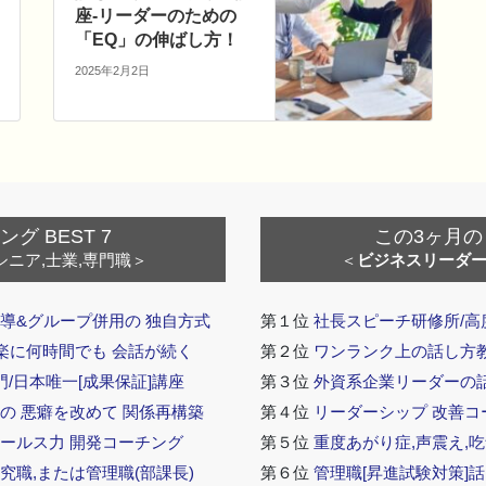
座-リーダーのための
「EQ」の伸ばし方！
2025年2月2日
 BEST 7
この3ヶ月の
シニア,士業,専門職＞
＜
ビジネスリーダ
導&グループ併用の 独自方式
第１位
社長スピーチ研修所/高
 楽に何時間でも 会話が続く
第２位
ワンランク上の話し方教室
門/日本唯一[成果保証]講座
第３位
外資系企業リーダーの
の 悪癖を改めて 関係再構築
第４位
リーダーシップ 改善コ
セールス力 開発コーチング
第５位
重度あがり症,声震え,吃
究職,または管理職(部課長)
第６位
管理職[昇進試験対策]