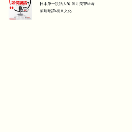
日本第一説話大師 酒井美智雄著
葉廷昭譯/核果文化