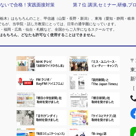
らないで合格！実践面接対策
第７位
講演,セミナー,研修,プ
・栃木）はもちろんのこと、甲信越（山梨・長野・新潟）、東海（愛知・静岡・岐阜
でもが、当学院・話し方教室にとっては、日常の通学圏になっています。
阪・福岡・広島・仙台・札幌など、全国からご入学になるスクールです。
室はもちろん、どなたも許可なく使用することはできません。
〒1
東
新