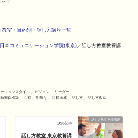
方教室・目的別・話し方講座一覧
日本コミュニケーション学院(東京)
／話し方教室教養講
ケーションスタイル
、
ビジョン
、
リーダー
、
信頼関係構築
、
共有
、
明確な
、
目標達成
、
話し方
、
話し方教室
話し方教室 教養講座
次の記事
話し方教室 東京教養講