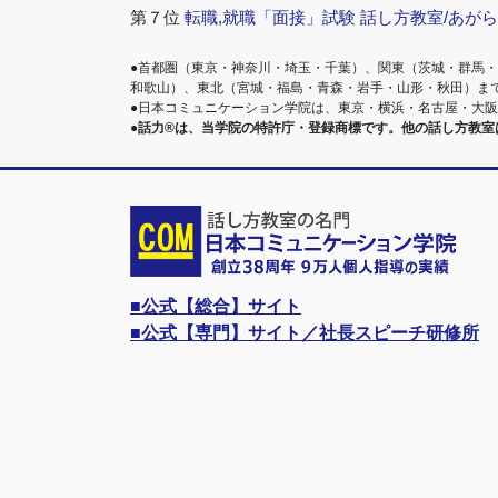
第７位
転職,就職「面接」試験 話し方教室/あが
●首都圏（東京・神奈川・埼玉・千葉）、関東（茨城・群馬
和歌山）、東北（宮城・福島・青森・岩手・山形・秋田）ま
●日本コミュニケーション学院は、東京・横浜・名古屋・大
●話力®は、当学院の特許庁・登録商標です。他の話し方教
■公式【総合】サイト
■公式【専門】サイト／社長スピーチ研修所