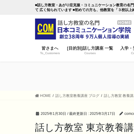
コ
ナ
■話し方教室・あがり症克服・コミュニケーション教育の名門・日本
ン
ビ
て 広く知られています ■初めての方も、他教室を「３校以上
テ
ゲ
ン
ー
ツ
シ
に
ョ
移
ン
皆さまへ
[目的別]話し方講座 一覧
入学・
動
に
To_Customers
Courses
Co
移
動
HOME
話し方教室教養講座 ブログ
話し方教室 教養講
2025年1月30日
/ 最終更新日 :
2025年3月17日
comco
話し方教室 東京教養