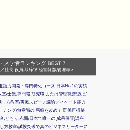
・入学者ランキング BEST 7
ー
／社長,役員,取締役,経営幹部,管理職＞
度話力開発・専門特化コース 日本No.1の実績
/士業,専門職,研究職 または管理職(部課長)
話し方教室/実戦スピーチ議論ディベート能力
ーチング/無意識の 悪癖を改めて 関係再構築
音,どもり,赤面/日本で唯一の[成果保証]講座
話し方教室/試験突破で真のビジネスリーダーに