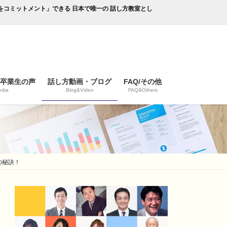
成果をコミットメント」できる 日本で唯一の 話し方教室とし
/卒業生の声
話し方動画・ブログ
FAQ/その他
dia
Blog&Video
FAQ&Others
の秘訣！