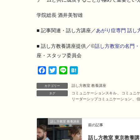
学院総長 酒井美智雄
■ 記事関連・話し方講座／
あがり症専門 話し
■ 話し方教養講座提供／©
話し方教室の名門・
座・スタッフ委員会
F
T
L
H
a
w
i
a
話し方教室 教養講座
c
i
n
t
カテゴリー
コミュニケーションスキル
、
コミュニ
タグ
e
t
e
e
リーダーシップコミュニケーション
、
b
t
n
o
e
a
o
r
話し方教室 教養講座
前の記事
k
話し方教室 東京教養講