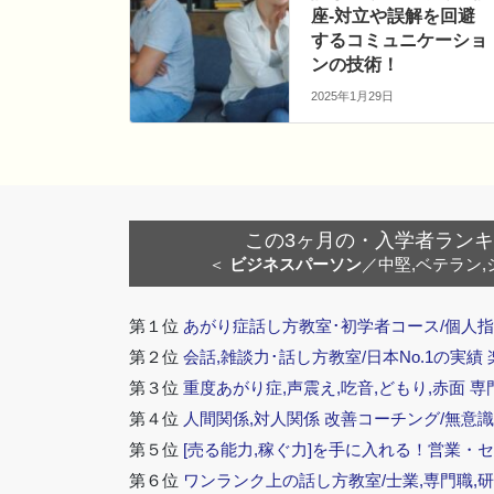
座-対立や誤解を回避
するコミュニケーショ
ンの技術！
2025年1月29日
この3ヶ月の・入学者ランキング
＜
ビジネスパーソン
／中堅,ベテラン,
第１位
あがり症話し方教室･初学者コース/個人指
第２位
会話,雑談力･話し方教室/日本No.1の実績
第３位
重度あがり症,声震え,吃音,どもり,赤面 専
第４位
人間関係,対人関係 改善コーチング/無意識
第５位
[売る能力,稼ぐ力]を手に入れる！営業・
第６位
ワンランク上の話し方教室/士業,専門職,研