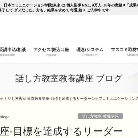
コミュニケーション学院(東京)は 個人指導 No.1, 9万人, 38年の実績 ■「
終了して ダメだった」方も、結果を求めて 毎週 続々 ご入学中です！
受講申込/相談
アクセス/振込口座
理念/システム
マスコミ取材
nsultation
Access
Philosophy
Massme
話し方教室教養講座 ブログ
座
話し方教室 東京教養講座-目標を達成するリーダーシップコミュニケーション
話し方教室 教養講座
llege
講座-目標を達成するリーダー