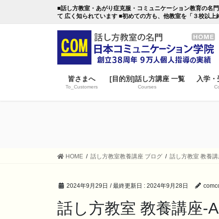
コ
ナ
■話し方教室・あがり症克服・コミュニケーション教育の名門・日本
ン
ビ
て 広く知られています ■初めての方も、他教室を「３校以上
テ
ゲ
ン
ー
ツ
シ
に
ョ
移
ン
皆さまへ
[目的別]話し方講座 一覧
入学・
動
に
To_Customers
Courses
Co
移
動
HOME
話し方教室教養講座 ブログ
話し方教室 教養講
2024年9月29日
/ 最終更新日 :
2024年9月28日
comco
話し方教室 教養講座-