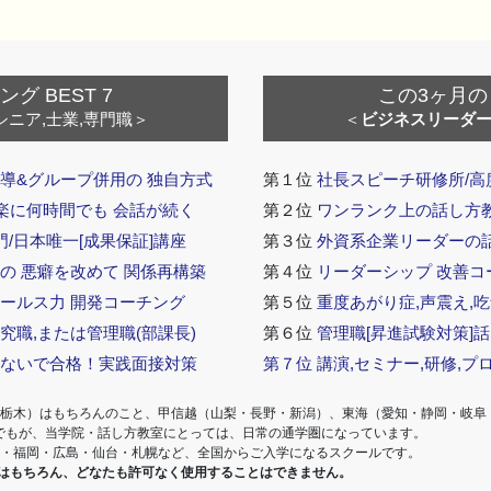
 BEST 7
この3ヶ月の
シニア,士業,専門職＞
＜
ビジネスリーダ
導&グループ併用の 独自方式
第１位
社長スピーチ研修所/高
 楽に何時間でも 会話が続く
第２位
ワンランク上の話し方教室
門/日本唯一[成果保証]講座
第３位
外資系企業リーダーの
の 悪癖を改めて 関係再構築
第４位
リーダーシップ 改善コ
セールス力 開発コーチング
第５位
重度あがり症,声震え,吃
究職,または管理職(部課長)
第６位
管理職[昇進試験対策]
らないで合格！実践面接対策
第７位
講演,セミナー,研修,プ
・栃木）はもちろんのこと、甲信越（山梨・長野・新潟）、東海（愛知・静岡・岐阜
でもが、当学院・話し方教室にとっては、日常の通学圏になっています。
阪・福岡・広島・仙台・札幌など、全国からご入学になるスクールです。
室はもちろん、どなたも許可なく使用することはできません。