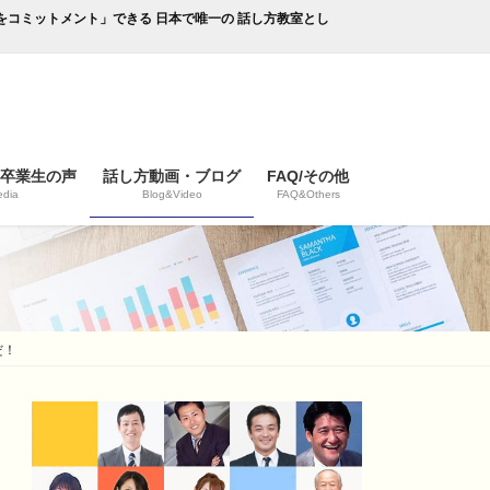
成果をコミットメント」できる 日本で唯一の 話し方教室とし
/卒業生の声
話し方動画・ブログ
FAQ/その他
dia
Blog&Video
FAQ&Others
だ！