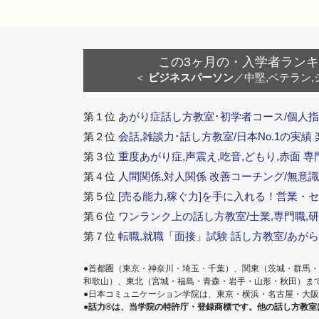
この3ヶ月の・入学者ランキング
＜
ビジネスパーソン
／中堅,ベテラン,
第１位
あがり症話し方教室･初学者コース/個人指
第２位
会話,雑談力･話し方教室/日本No.1の実績
第３位
重度あがり症,声震え,吃音,どもり,赤面 専
第４位
人間関係,対人関係 改善コーチング/無意識
第５位
[売る能力,稼ぐ力]を手に入れる！営業・
第６位
ワンランク上の話し方教室/士業,専門職,研
第７位
転職,就職「面接」試験 話し方教室/あが
●首都圏（東京・神奈川・埼玉・千葉）、関東（茨城・群馬
和歌山）、東北（宮城・福島・青森・岩手・山形・秋田）ま
●日本コミュニケーション学院は、東京・横浜・名古屋・大
●話力®は、当学院の特許庁・登録商標です。他の話し方教