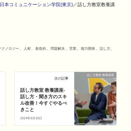
日本コミュニケーション学院(東京)
／話し方教室教養講
テクノロジー
、
人材
、
創造的
、
問題解決
、
営業
、
能力開発
、
話し方
、
話し方教室 教養講座
次の記事
話し方教室 教養講座-
話し方・聞き方のスキ
ル改善！今すぐやるべ
きこと
2024年9月30日