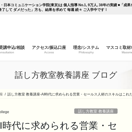
コミュニケーション学院(東京)は 個人指導 No.1, 9万人, 38年の実績 ■「
終了して ダメだった」方も、結果を求めて 毎週 続々 ご入学中です！
受講申込/相談
アクセス/振込口座
理念/システム
マスコミ取材
nsultation
Access
Philosophy
Massme
話し方教室教養講座 ブログ
座
話し方教室 教養講座-AI時代に求められる営業・セールス人材のスキルはこれ
話し方教室 教養講座
llege
AI時代に求められる営業・セ