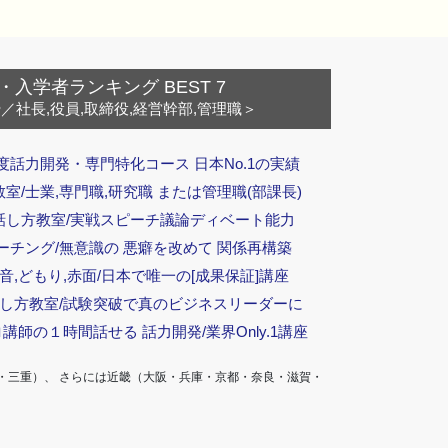
・入学者ランキング BEST 7
ー
／社長,役員,取締役,経営幹部,管理職＞
度話力開発・専門特化コース 日本No.1の実績
/士業,専門職,研究職 または管理職(部課長)
話し方教室/実戦スピーチ議論ディベート能力
ーチング/無意識の 悪癖を改めて 関係再構築
音,どもり,赤面/日本で唯一の[成果保証]講座
話し方教室/試験突破で真のビジネスリーダーに
ロ講師の１時間話せる 話力開発/業界Only.1講座
・三重）、 さらには近畿（大阪・兵庫・京都・奈良・滋賀・