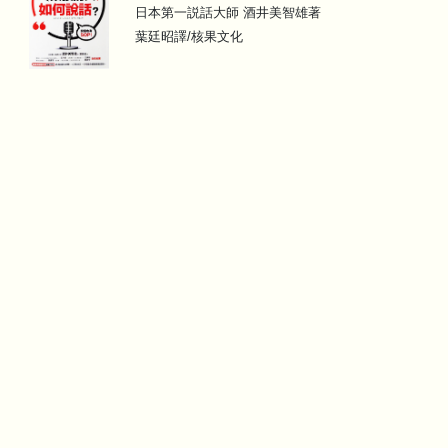
日本第一説話大師 酒井美智雄著
葉廷昭譯/核果文化