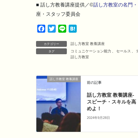
■ 話し方教養講座提供／©
話し方教室の名門・
座・スタッフ委員会
F
T
L
H
a
w
i
a
話し方教室 教養講座
c
i
n
t
カテゴリー
コミュニケーション能力
、
セールス
、
タグ
e
t
e
e
話し方教室
b
t
n
o
e
a
o
r
話し方教室 教養講座
前の記事
k
話し方教室 教養講座-
スピーチ・スキルを高
めよ！
2024年9月28日