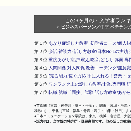
この3ヶ月の・入学者ランキング
＜
ビジネスパーソン
／中堅,ベテラン,
第１位
あがり症話し方教室･初学者コース/個人指
第２位
会話,雑談力･話し方教室/日本No.1の実績
第３位
重度あがり症,声震え,吃音,どもり,赤面 専
第４位
人間関係,対人関係 改善コーチング/無意識
第５位
[売る能力,稼ぐ力]を手に入れる！営業・
第６位
ワンランク上の話し方教室/士業,専門職,研
第７位
転職,就職「面接」試験 話し方教室/あが
●首都圏（東京・神奈川・埼玉・千葉）、関東（茨城・群馬
和歌山）、東北（宮城・福島・青森・岩手・山形・秋田）ま
●日本コミュニケーション学院は、東京・横浜・名古屋・大
●話力®は、当学院の特許庁・登録商標です。他の話し方教