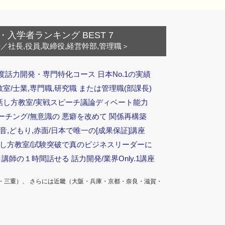
・入学者ランキング BEST 7
ー
／社長,役員,取締役,経営幹部,管理職＞
度話力開発・専門特化コース 日本No.1の実績
/士業,専門職,研究職 または管理職(部課長)
話し方教室/実戦スピーチ議論ディベート能力
ーチング/無意識の 悪癖を改めて 関係再構築
音,どもり,赤面/日本で唯一の[成果保証]講座
話し方教室/試験突破で真のビジネスリーダーに
ロ講師の１時間話せる 話力開発/業界Only.1講座
・三重）、 さらには近畿（大阪・兵庫・京都・奈良・滋賀・