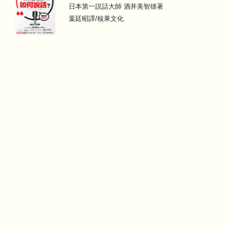
日本第一説話大師 酒井美智雄著
葉廷昭譯/核果文化