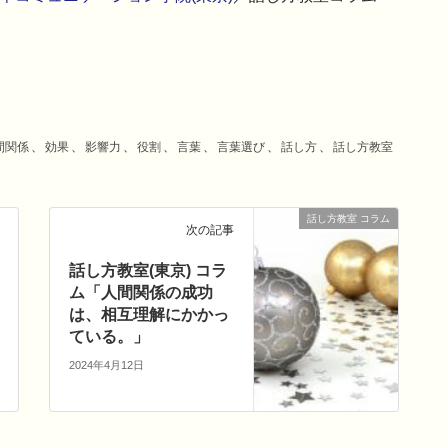
間関係
、
効果
、
影響力
、
役割
、
言葉
、
言葉選び
、
話し方
、
話し方教室
話し方教室 コラム
次の記事
話し方教室(東京) コラ
ム「人間関係の成功
は、相互理解にかかっ
ている。」
2024年4月12日