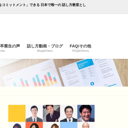
成果をコミットメント」できる 日本で唯一の 話し方教室とし
/卒業生の声
話し方動画・ブログ
FAQ/その他
dia
Blog&Video
FAQ&Others