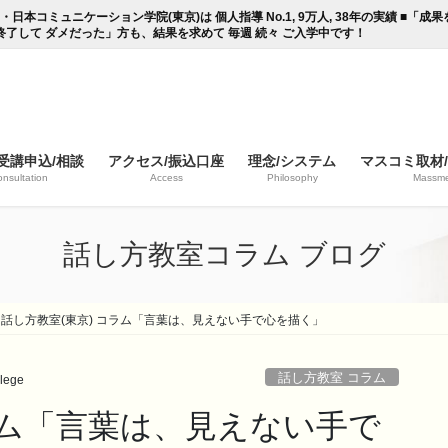
コミュニケーション学院(東京)は 個人指導 No.1, 9万人, 38年の実績 ■「
終了して ダメだった」方も、結果を求めて 毎週 続々 ご入学中です！
受講申込/相談
アクセス/振込口座
理念/システム
マスコミ取材
nsultation
Access
Philosophy
Massme
話し方教室コラム ブログ
話し方教室(東京) コラム「言葉は、見えない手で心を描く」
話し方教室 コラム
lege
ラム「言葉は、見えない手で