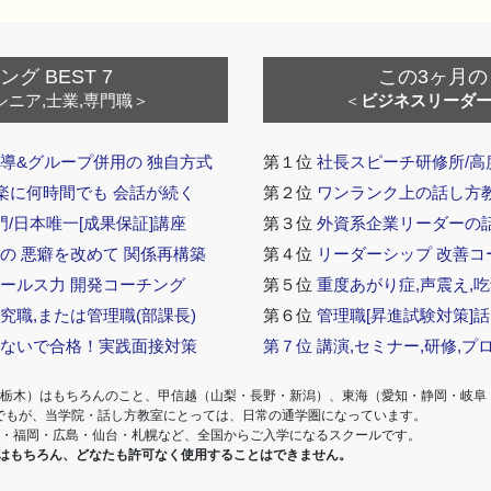
 BEST 7
この3ヶ月の
シニア,士業,専門職＞
＜
ビジネスリーダ
導&グループ併用の 独自方式
第１位
社長スピーチ研修所/高
 楽に何時間でも 会話が続く
第２位
ワンランク上の話し方教室
門/日本唯一[成果保証]講座
第３位
外資系企業リーダーの
の 悪癖を改めて 関係再構築
第４位
リーダーシップ 改善コ
セールス力 開発コーチング
第５位
重度あがり症,声震え,吃
究職,または管理職(部課長)
第６位
管理職[昇進試験対策]
らないで合格！実践面接対策
第７位
講演,セミナー,研修,プ
・栃木）はもちろんのこと、甲信越（山梨・長野・新潟）、東海（愛知・静岡・岐阜
でもが、当学院・話し方教室にとっては、日常の通学圏になっています。
阪・福岡・広島・仙台・札幌など、全国からご入学になるスクールです。
室はもちろん、どなたも許可なく使用することはできません。