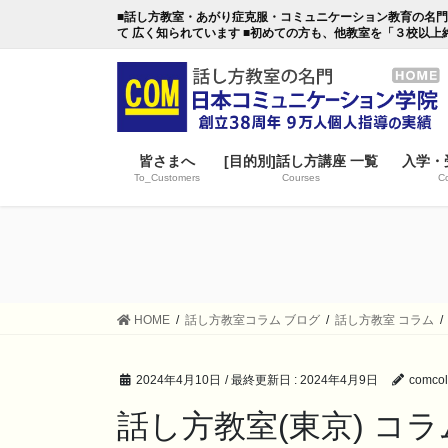
コ
ナ
■話し方教室・あがり症克服・コミュニケーション教育の名門・日本
ン
ビ
て 広く知られています ■初めての方も、他教室を「３校以上
テ
ゲ
ン
ー
ツ
シ
に
ョ
移
ン
皆さまへ
[目的別]話し方講座 一覧
入学・
動
に
To_Customers
Courses
Co
移
動
HOME
話し方教室コラム ブログ
話し方教室 コラム
2024年4月10日
/ 最終更新日 :
2024年4月9日
comcol
話し方教室(東京) コ