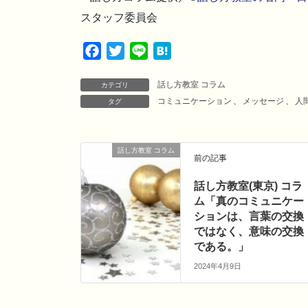
スタッフ委員会
F
T
L
H
a
w
i
a
話し方教室 コラム
c
i
n
t
カテゴリ
コミュニケーション
、
メッセージ
、
人
タグ
e
t
e
e
b
t
n
o
e
a
話し方教室 コラム
o
r
前の記事
k
話し方教室(東京) コラ
ム「真のコミュニケー
ションは、言葉の交換
ではなく、意味の交換
である。」
2024年4月9日