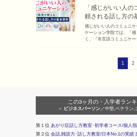
「感じがいい人の
頼される話し方の
感じがいい人のコミュニケ
ケーション学院では、「感
く、『非言語コミュニケーシ
投
ペ
ペ
1
2
稿
ー
ー
ナ
ジ
ジ
ビ
ゲ
ー
この3ヶ月の・入学者ランキング
シ
＜
ビジネスパーソン
／中堅,ベテラン,
ョ
ン
第１位
あがり症話し方教室･初学者コース/個人指
第２位
会話,雑談力･話し方教室/日本No.1の実績