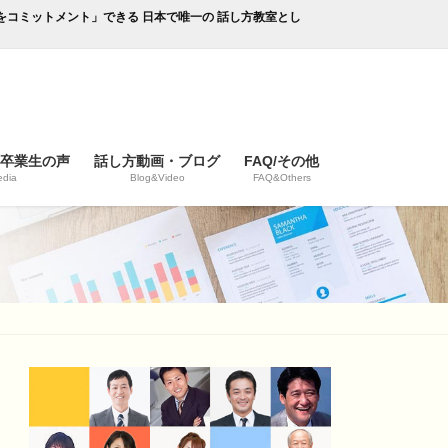
成果をコミットメント」できる 日本で唯一の 話し方教室とし
/卒業生の声
話し方動画・ブログ
FAQ/その他
dia
Blog&Video
FAQ&Others