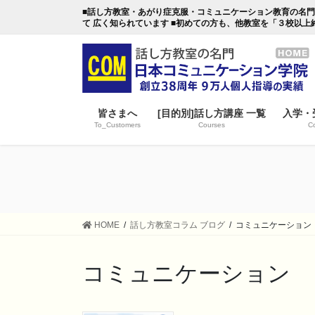
コ
ナ
■話し方教室・あがり症克服・コミュニケーション教育の名門・日本
ン
ビ
て 広く知られています ■初めての方も、他教室を「３校以上
テ
ゲ
ン
ー
ツ
シ
に
ョ
移
ン
皆さまへ
[目的別]話し方講座 一覧
入学・
動
に
To_Customers
Courses
Co
移
動
HOME
話し方教室コラム ブログ
コミュニケーション
コミュニケーション