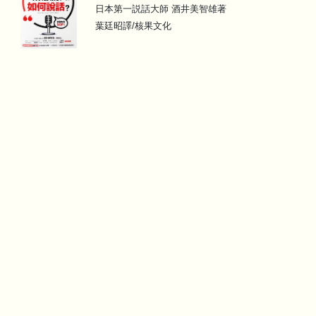
日本第一説話大師 酒井美智雄著
葉廷昭譯/核果文化