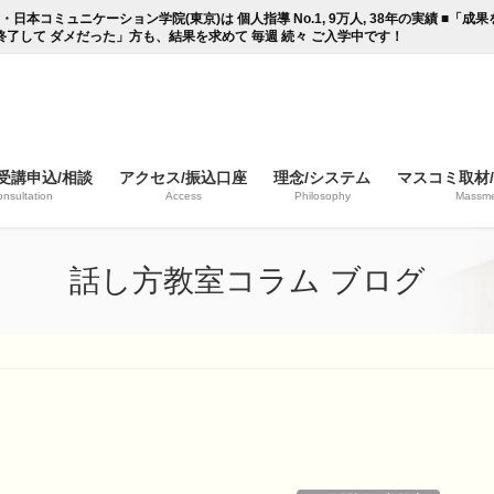
コミュニケーション学院(東京)は 個人指導 No.1, 9万人, 38年の実績 ■「
終了して ダメだった」方も、結果を求めて 毎週 続々 ご入学中です！
受講申込/相談
アクセス/振込口座
理念/システム
マスコミ取材
nsultation
Access
Philosophy
Massme
話し方教室コラム ブログ