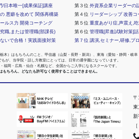
門/日本唯一[成果保証]講座
第３位
外資系企業リーダーの
の 悪癖を改めて 関係再構築
第４位
リーダーシップ 改善コ
セールス力 開発コーチング
第５位
重度あがり症,声震え,吃
究職,または管理職(部課長)
第６位
管理職[昇進試験対策]
らないで合格！実践面接対策
第７位
講演,セミナー,研修,プ
・栃木）はもちろんのこと、甲信越（山梨・長野・新潟）、東海（愛知・静岡・岐阜
でもが、当学院・話し方教室にとっては、日常の通学圏になっています。
阪・福岡・広島・仙台・札幌など、全国からご入学になるスクールです。
室はもちろん、どなたも許可なく使用することはできません。
〒1
東
新