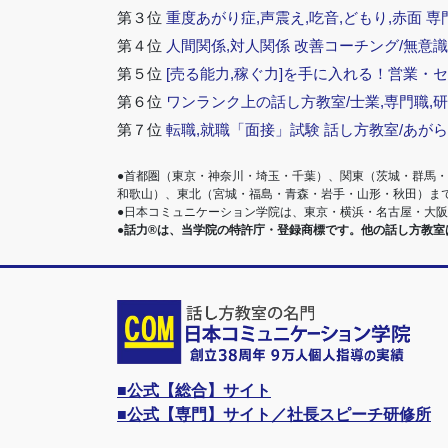
第３位
重度あがり症,声震え,吃音,どもり,赤面 専
第４位
人間関係,対人関係 改善コーチング/無意識
第５位
[売る能力,稼ぐ力]を手に入れる！営業・
第６位
ワンランク上の話し方教室/士業,専門職,研
第７位
転職,就職「面接」試験 話し方教室/あが
●首都圏（東京・神奈川・埼玉・千葉）、関東（茨城・群馬
和歌山）、東北（宮城・福島・青森・岩手・山形・秋田）ま
●日本コミュニケーション学院は、東京・横浜・名古屋・大
●話力®は、当学院の特許庁・登録商標です。他の話し方教
■公式【総合】サイト
■公式【専門】サイト／社長スピーチ研修所