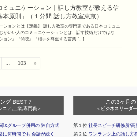
コミュニケーション｜話し方教室が教える信
基本原則」（１分間 話し方教室東京）
ーションとは【定義】 話し方教室の専門家である日本コミュニ
じがいい人のコミュニケーションとは、話す技術だけではな
ョン』『傾聴』『相手を尊重する言葉 […]
ペ
…
103
»
ー
ジ
 BEST 7
この3ヶ月の
シニア,士業,専門職＞
＜
ビジネスリーダ
導&グループ併用の 独自方式
第１位
社長スピーチ研修所/高
 楽に何時間でも 会話が続く
第２位
ワンランク上の話し方教室