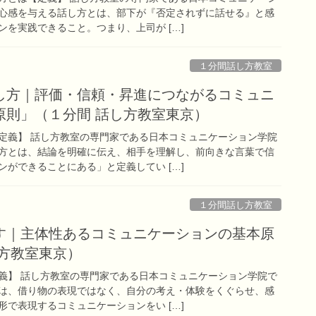
心感を与える話し方とは、部下が『否定されずに話せる』と感
を実践できること。つまり、上司が […]
１分間話し方教室
し方｜評価・信頼・昇進につながるコミュニ
原則」（１分間 話し方教室東京）
定義】 話し方教室の専門家である日本コミュニケーション学院
方とは、結論を明確に伝え、相手を理解し、前向きな言葉で信
ができることにある」と定義してい […]
１分間話し方教室
す｜主体性あるコミュニケーションの基本原
し方教室東京）
義】 話し方教室の専門家である日本コミュニケーション学院で
は、借り物の表現ではなく、自分の考え・体験をくぐらせ、感
で表現するコミュニケーションをい […]