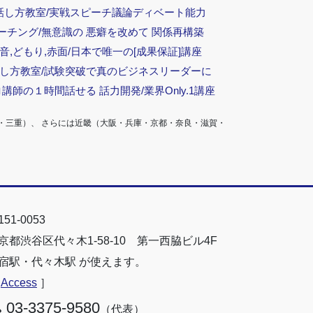
話し方教室/実戦スピーチ議論ディベート能力
ーチング/無意識の 悪癖を改めて 関係再構築
音,どもり,赤面/日本で唯一の[成果保証]講座
話し方教室/試験突破で真のビジネスリーダーに
ロ講師の１時間話せる 話力開発/業界Only.1講座
・三重）、 さらには近畿（大阪・兵庫・京都・奈良・滋賀・
51-0053
京都渋谷区代々木1-58-10 第一西脇ビル4F
宿駅・代々木駅 が使えます。
［
Access
］
03-3375-9580
（代表）