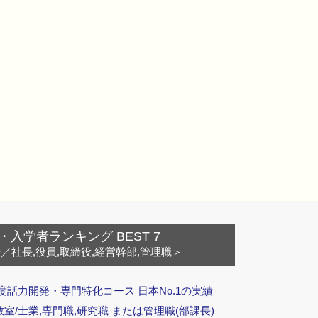
・入学者ランキング BEST 7
ー
／社長,役員,取締役,経営幹部,管理職＞
度話力開発・専門特化コース 日本No.1の実績
/士業,専門職,研究職 または管理職(部課長)