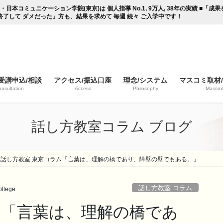
コミュニケーション学院(東京)は 個人指導 No.1, 9万人, 38年の実績 ■「
終了して ダメだった」方も、結果を求めて 毎週 続々 ご入学中です！
受講申込/相談
アクセス/振込口座
理念/システム
マスコミ取材
nsultation
Access
Philosophy
Massme
話し方教室コラム ブログ
話し方教室 東京コラム「言葉は、理解の橋であり、障壁の壁でもある。」
話し方教室 コラム
llege
ム「言葉は、理解の橋であ