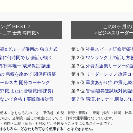
 BEST 7
この3ヶ月の
シニア,士業,専門職＞
＜
ビジネスリーダ
導&グループ併用の 独自方式
第１位
社長スピーチ研修所/高
 楽に何時間でも 会話が続く
第２位
ワンランク上の話し方教室
門/日本唯一[成果保証]講座
第３位
外資系企業リーダーの
の 悪癖を改めて 関係再構築
第４位
リーダーシップ 改善コ
セールス力 開発コーチング
第５位
重度あがり症,声震え,吃
究職,または管理職(部課長)
第６位
管理職[昇進試験対策]
らないで合格！実践面接対策
第７位
講演,セミナー,研修,プ
・栃木）はもちろんのこと、甲信越（山梨・長野・新潟）、東海（愛知・静岡・岐阜
でもが、当学院・話し方教室にとっては、日常の通学圏になっています。
阪・福岡・広島・仙台・札幌など、全国からご入学になるスクールです。
室はもちろん、どなたも許可なく使用することはできません。