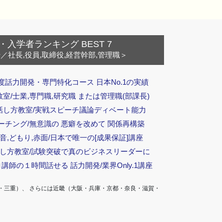
・入学者ランキング BEST 7
ー
／社長,役員,取締役,経営幹部,管理職＞
度話力開発・専門特化コース 日本No.1の実績
/士業,専門職,研究職 または管理職(部課長)
話し方教室/実戦スピーチ議論ディベート能力
ーチング/無意識の 悪癖を改めて 関係再構築
音,どもり,赤面/日本で唯一の[成果保証]講座
話し方教室/試験突破で真のビジネスリーダーに
ロ講師の１時間話せる 話力開発/業界Only.1講座
・三重）、 さらには近畿（大阪・兵庫・京都・奈良・滋賀・