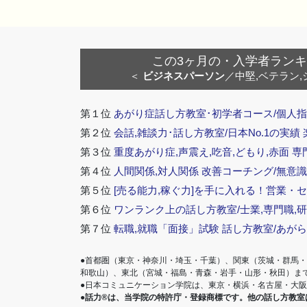
この3ヶ月の・入学者ランキング
＜
ビジネスパーソン
／中堅,ベテラン,
第１位
あがり症話し方教室･初学者コース/個人指
第２位
会話,雑談力･話し方教室/日本No.1の実績
第３位
重度あがり症,声震え,吃音,どもり,赤面 専
第４位
人間関係,対人関係 改善コーチング/無意識
第５位
[売る能力,稼ぐ力]を手に入れる！営業・
第６位
ワンランク上の話し方教室/士業,専門職,研
第７位
転職,就職「面接」試験 話し方教室/あが
●首都圏（東京・神奈川・埼玉・千葉）、関東（茨城・群馬
和歌山）、東北（宮城・福島・青森・岩手・山形・秋田）ま
●日本コミュニケーション学院は、東京・横浜・名古屋・大
●話力®は、当学院の特許庁・登録商標です。他の話し方教