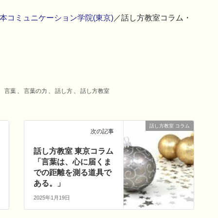
本コミュニケーション学院(東京)
／話し方教室コラム・
、
言葉
、
言葉の力
、
話し方
、
話し方教室
話し方教室 コラム
次の記事
話し方教室 東京コラム
「言葉は、心に届くま
での距離を測る道具で
ある。」
2025年1月19日