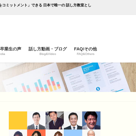
成果をコミットメント」できる 日本で唯一の 話し方教室とし
/卒業生の声
話し方動画・ブログ
FAQ/その他
dia
Blog&Video
FAQ&Others