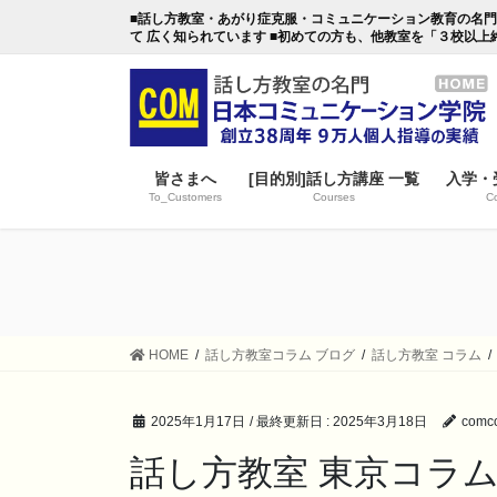
コ
ナ
■話し方教室・あがり症克服・コミュニケーション教育の名門・日本
ン
ビ
て 広く知られています ■初めての方も、他教室を「３校以上
テ
ゲ
ン
ー
ツ
シ
に
ョ
移
ン
皆さまへ
[目的別]話し方講座 一覧
入学・
動
に
To_Customers
Courses
Co
移
動
HOME
話し方教室コラム ブログ
話し方教室 コラム
2025年1月17日
/ 最終更新日 :
2025年3月18日
comco
話し方教室 東京コラ