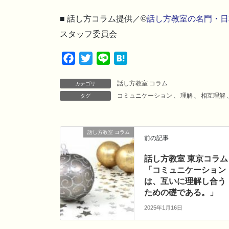
■ 話し方コラム提供／©
話し方教室の名門・日
スタッフ委員会
F
T
L
H
a
w
i
a
話し方教室 コラム
c
i
n
t
カテゴリ
コミュニケーション
、
理解
、
相互理解
タグ
e
t
e
e
b
t
n
o
e
a
話し方教室 コラム
o
r
前の記事
k
話し方教室 東京コラム
「コミュニケーション
は、互いに理解し合う
ための礎である。」
2025年1月16日