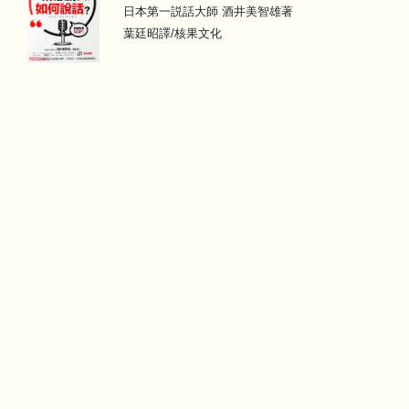
日本第一説話大師 酒井美智雄著
葉廷昭譯/核果文化