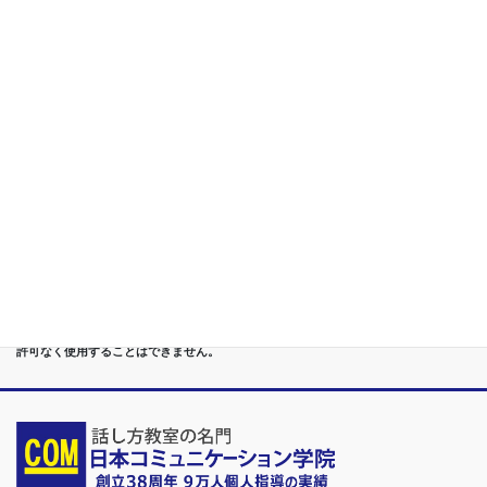
第４位
リーダーシップ 改善コーチング/無意識の 悪癖を改めて 関係再
構築
第５位
重度あがり症,声震え,吃音,どもり,赤面/日本で唯一の[成果保証]
講座
第６位
管理職[昇進試験対策]話し方教室/試験突破で真のビジネスリー
ダーに
第７位
講演,セミナー,研修,プロ講師の１時間話せる 話力開発/業界
Only.1講座
●首都圏（東京・神奈川・埼玉・千葉）、関東（茨城・群馬・栃木）はもちろんのこ
と、甲信越（山梨・長野・新潟）、東海（愛知・静岡・岐阜・三重）、 さらには近
畿（大阪・兵庫・京都・奈良・滋賀・和歌山）、東北（宮城・福島・青森・岩手・山
形・秋田）までもが、当学院・話し方教室にとっては、日常の通学圏になっていま
す。
●日本コミュニケーション学院は、東京・横浜・名古屋・大阪・福岡・広島・仙台・
札幌など、全国からご入学になるスクールです。
●話力®は、当学院の特許庁・登録商標です。他の話し方教室はもちろん、どなたも
許可なく使用することはできません。