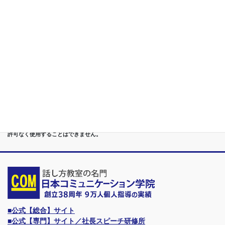
講座
第６位
管理職[昇進試験対策]話し方教室/試験突破で真のビジネスリー
ダーに
第７位
講演,セミナー,研修,プロ講師の１時間話せる 話力開発/業界
Only.1講座
●首都圏（東京・神奈川・埼玉・千葉）、関東（茨城・群馬・栃木）はもちろんのこ
と、甲信越（山梨・長野・新潟）、東海（愛知・静岡・岐阜・三重）、 さらには近
畿（大阪・兵庫・京都・奈良・滋賀・和歌山）、東北（宮城・福島・青森・岩手・山
形・秋田）までもが、当学院・話し方教室にとっては、日常の通学圏になっていま
す。
●日本コミュニケーション学院は、東京・横浜・名古屋・大阪・福岡・広島・仙台・
札幌など、全国からご入学になるスクールです。
●話力®は、当学院の特許庁・登録商標です。他の話し方教室はもちろん、どなたも
許可なく使用することはできません。
■公式【総合】サイト
■公式【専門】サイト／社長スピーチ研修所