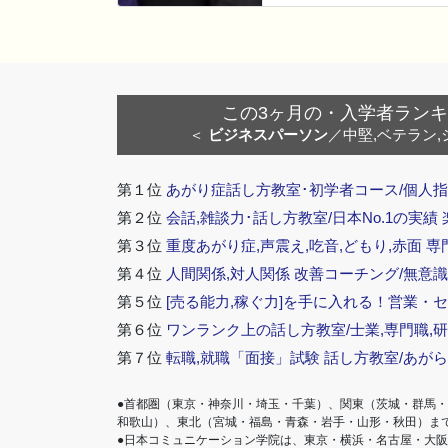
この3ヶ月の・入学者ランキング
＜
ビジネスパーソン
／中堅,ベテラン,
第１位
あがり症話し方教室･初学者コース/個人指
第２位
会話,雑談力･話し方教室/日本No.1の実績
第３位
重度あがり症,声震え,吃音,どもり,赤面 専
第４位
人間関係,対人関係 改善コーチング/無意識
第５位
[売る能力,稼ぐ力]を手に入れる！営業・
第６位
ワンランク上の話し方教室/士業,専門職,研
第７位
転職,就職「面接」試験 話し方教室/あが
●首都圏（東京・神奈川・埼玉・千葉）、関東（茨城・群馬
和歌山）、東北（宮城・福島・青森・岩手・山形・秋田）ま
●日本コミュニケーション学院は、東京・横浜・名古屋・大