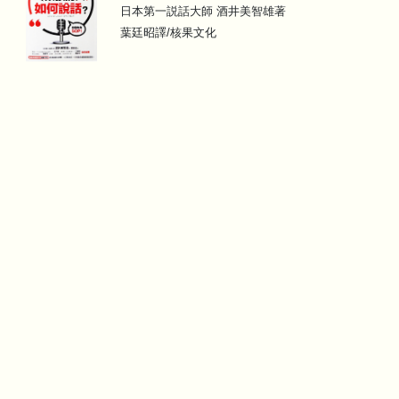
日本第一説話大師 酒井美智雄著
葉廷昭譯/核果文化