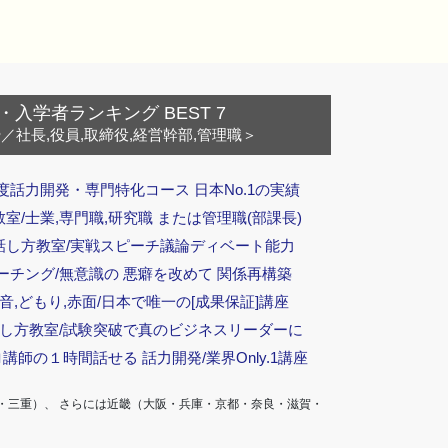
・入学者ランキング BEST 7
ー
／社長,役員,取締役,経営幹部,管理職＞
度話力開発・専門特化コース 日本No.1の実績
/士業,専門職,研究職 または管理職(部課長)
話し方教室/実戦スピーチ議論ディベート能力
ーチング/無意識の 悪癖を改めて 関係再構築
音,どもり,赤面/日本で唯一の[成果保証]講座
話し方教室/試験突破で真のビジネスリーダーに
ロ講師の１時間話せる 話力開発/業界Only.1講座
・三重）、 さらには近畿（大阪・兵庫・京都・奈良・滋賀・