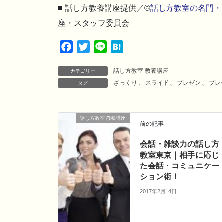
■ 話し方教養講座提供／©
話し方教室の名門・
座・スタッフ委員会
F
T
L
H
a
w
i
a
話し方教室 教養講座
c
i
n
t
カテゴリー
ざっくり
、
スライド
、
プレゼン
、
プレ
タグ
e
t
e
e
b
t
n
o
e
a
話し方教室 教養講座
o
r
前の記事
k
会話・雑談力の話し方
教室東京｜相手に応じ
た会話・コミュニケー
ション術！
2017年2月14日