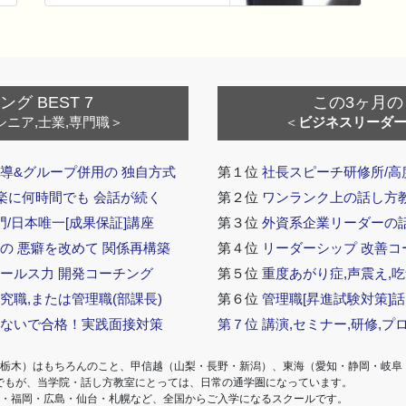
 BEST 7
この3ヶ月の
シニア,士業,専門職＞
＜
ビジネスリーダ
導&グループ併用の 独自方式
第１位
社長スピーチ研修所/高
 楽に何時間でも 会話が続く
第２位
ワンランク上の話し方教室
門/日本唯一[成果保証]講座
第３位
外資系企業リーダーの
の 悪癖を改めて 関係再構築
第４位
リーダーシップ 改善コ
セールス力 開発コーチング
第５位
重度あがり症,声震え,吃
究職,または管理職(部課長)
第６位
管理職[昇進試験対策]
らないで合格！実践面接対策
第７位
講演,セミナー,研修,プ
・栃木）はもちろんのこと、甲信越（山梨・長野・新潟）、東海（愛知・静岡・岐阜
でもが、当学院・話し方教室にとっては、日常の通学圏になっています。
阪・福岡・広島・仙台・札幌など、全国からご入学になるスクールです。