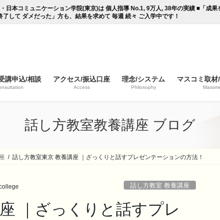
コミュニケーション学院(東京)は 個人指導 No.1, 9万人, 38年の実績 ■「
終了して ダメだった」方も、結果を求めて 毎週 続々 ご入学中です！
受講申込/相談
アクセス/振込口座
理念/システム
マスコミ取材
nsultation
Access
Philosophy
Massme
話し方教室教養講座 ブログ
座
話し方教室東京 教養講座 ｜ざっくりと話すプレゼンテーションの方法！
話し方教室 教養講座
ollege
講座 ｜ざっくりと話すプレ