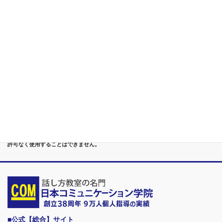
第５位
重度あがり症,声震え,吃音,どもり,赤面/日本で唯一の[成果保証]
講座
第６位
管理職[昇進試験対策]話し方教室/試験突破で真のビジネスリー
ダーに
第７位
講演,セミナー,研修,プロ講師の１時間話せる 話力開発/業界
Only.1講座
●首都圏（東京・神奈川・埼玉・千葉）、関東（茨城・群馬・栃木）はもちろんのこ
と、甲信越（山梨・長野・新潟）、東海（愛知・静岡・岐阜・三重）、 さらには近
畿（大阪・兵庫・京都・奈良・滋賀・和歌山）、東北（宮城・福島・青森・岩手・山
形・秋田）までもが、当学院・話し方教室にとっては、日常の通学圏になっていま
す。
●日本コミュニケーション学院は、東京・横浜・名古屋・大阪・福岡・広島・仙台・
札幌など、全国からご入学になるスクールです。
●話力®は、当学院の特許庁・登録商標です。他の話し方教室はもちろん、どなたも
許可なく使用することはできません。
■公式【総合】サイト