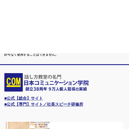
第７位
講演,セミナー,研修,プロ講師の１時間話せる 話力開発/業界
Only.1講座
●首都圏（東京・神奈川・埼玉・千葉）、関東（茨城・群馬・栃木）はもちろんのこ
と、甲信越（山梨・長野・新潟）、東海（愛知・静岡・岐阜・三重）、 さらには近
畿（大阪・兵庫・京都・奈良・滋賀・和歌山）、東北（宮城・福島・青森・岩手・山
形・秋田）までもが、当学院・話し方教室にとっては、日常の通学圏になっていま
す。
●日本コミュニケーション学院は、東京・横浜・名古屋・大阪・福岡・広島・仙台・
札幌など、全国からご入学になるスクールです。
●話力®は、当学院の特許庁・登録商標です。他の話し方教室はもちろん、どなたも
許可なく使用することはできません。
■公式【総合】サイト
■公式【専門】サイト／社長スピーチ研修所