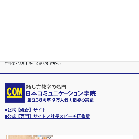
第７位
講演,セミナー,研修,プロ講師の１時間話せる 話力開発/業界
Only.1講座
●首都圏（東京・神奈川・埼玉・千葉）、関東（茨城・群馬・栃木）はもちろんのこ
と、甲信越（山梨・長野・新潟）、東海（愛知・静岡・岐阜・三重）、 さらには近
畿（大阪・兵庫・京都・奈良・滋賀・和歌山）、東北（宮城・福島・青森・岩手・山
形・秋田）までもが、当学院・話し方教室にとっては、日常の通学圏になっていま
す。
●日本コミュニケーション学院は、東京・横浜・名古屋・大阪・福岡・広島・仙台・
札幌など、全国からご入学になるスクールです。
●話力®は、当学院の特許庁・登録商標です。他の話し方教室はもちろん、どなたも
許可なく使用することはできません。
■公式【総合】サイト
■公式【専門】サイト／社長スピーチ研修所