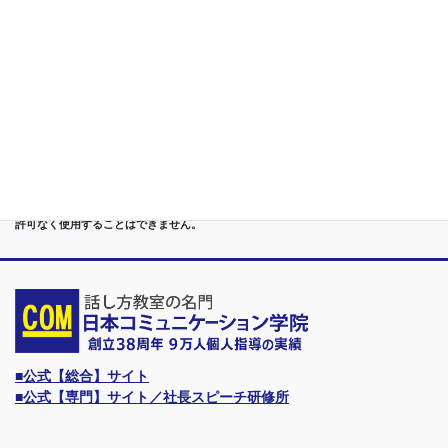
ダーに
第７位
講演,セミナー,研修,プロ講師の１時間話せる 話力開発/業界
Only.1講座
●首都圏（東京・神奈川・埼玉・千葉）、関東（茨城・群馬・栃木）はもちろんのこ
と、甲信越（山梨・長野・新潟）、東海（愛知・静岡・岐阜・三重）、 さらには近
畿（大阪・兵庫・京都・奈良・滋賀・和歌山）、東北（宮城・福島・青森・岩手・山
形・秋田）までもが、当学院・話し方教室にとっては、日常の通学圏になっていま
す。
●日本コミュニケーション学院は、東京・横浜・名古屋・大阪・福岡・広島・仙台・
札幌など、全国からご入学になるスクールです。
●話力®は、当学院の特許庁・登録商標です。他の話し方教室はもちろん、どなたも
許可なく使用することはできません。
■公式【総合】サイト
■公式【専門】サイト／社長スピーチ研修所