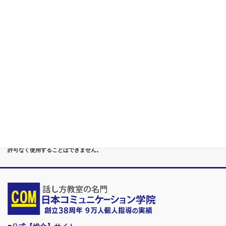
構築
第５位
重度あがり症,声震え,吃音,どもり,赤面/日本で唯一の[成果保証]
講座
第６位
管理職[昇進試験対策]話し方教室/試験突破で真のビジネスリー
ダーに
第７位
講演,セミナー,研修,プロ講師の１時間話せる 話力開発/業界
Only.1講座
●首都圏（東京・神奈川・埼玉・千葉）、関東（茨城・群馬・栃木）はもちろんのこ
と、甲信越（山梨・長野・新潟）、東海（愛知・静岡・岐阜・三重）、 さらには近
畿（大阪・兵庫・京都・奈良・滋賀・和歌山）、東北（宮城・福島・青森・岩手・山
形・秋田）までもが、当学院・話し方教室にとっては、日常の通学圏になっていま
す。
●日本コミュニケーション学院は、東京・横浜・名古屋・大阪・福岡・広島・仙台・
札幌など、全国からご入学になるスクールです。
●話力®は、当学院の特許庁・登録商標です。他の話し方教室はもちろん、どなたも
許可なく使用することはできません。