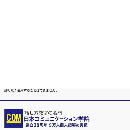
構築
第５位
重度あがり症,声震え,吃音,どもり,赤面/日本で唯一の[成果保証]
講座
第６位
管理職[昇進試験対策]話し方教室/試験突破で真のビジネスリー
ダーに
第７位
講演,セミナー,研修,プロ講師の１時間話せる 話力開発/業界
Only.1講座
●首都圏（東京・神奈川・埼玉・千葉）、関東（茨城・群馬・栃木）はもちろんのこ
と、甲信越（山梨・長野・新潟）、東海（愛知・静岡・岐阜・三重）、 さらには近
畿（大阪・兵庫・京都・奈良・滋賀・和歌山）、東北（宮城・福島・青森・岩手・山
形・秋田）までもが、当学院・話し方教室にとっては、日常の通学圏になっていま
す。
●日本コミュニケーション学院は、東京・横浜・名古屋・大阪・福岡・広島・仙台・
札幌など、全国からご入学になるスクールです。
●話力®は、当学院の特許庁・登録商標です。他の話し方教室はもちろん、どなたも
許可なく使用することはできません。