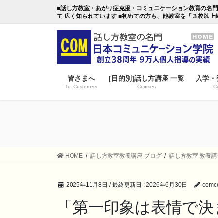
コ
ナ
■話し方教室・あがり症克服・コミュニケーション教育の名門・日本
ン
ビ
て 広く知られています ■初めての方も、他教室を「３校以上
テ
ゲ
ン
ー
ツ
シ
に
ョ
移
ン
皆さまへ
[目的別]話し方講座 一覧
入学・
動
に
To_Customers
Courses
Co
移
動
HOME
話し方教室教養講座 ブログ
話し方教室 教養講
2025年11月8日
/ 最終更新日 :
2026年6月30日
comco
「第一印象は表情で決