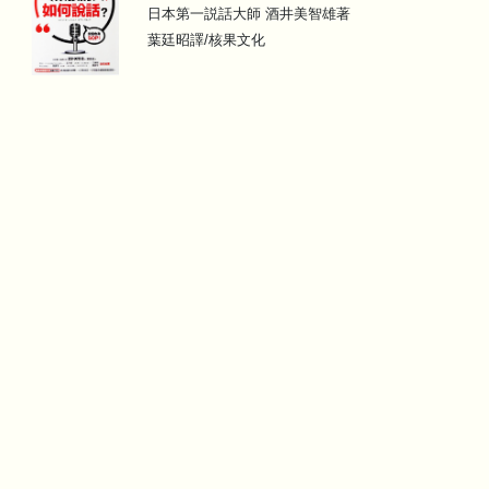
日本第一説話大師 酒井美智雄著
葉廷昭譯/核果文化