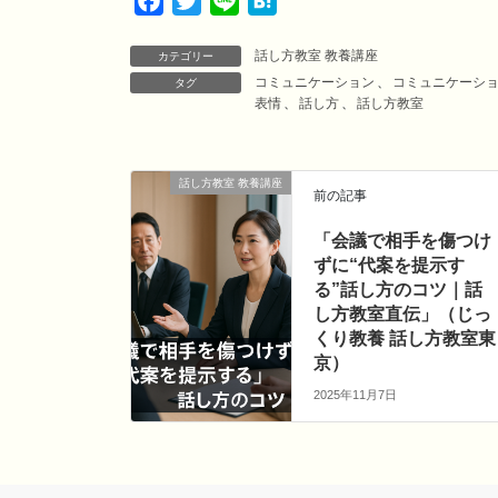
F
T
L
H
a
w
i
a
話し方教室 教養講座
c
i
n
t
カテゴリー
コミュニケーション
、
コミュニケーシ
タグ
e
t
e
e
表情
、
話し方
、
話し方教室
b
t
n
o
e
a
o
r
話し方教室 教養講座
前の記事
k
「会議で相手を傷つけ
ずに“代案を提示す
る”話し方のコツ｜話
し方教室直伝」（じっ
くり教養 話し方教室東
京）
2025年11月7日