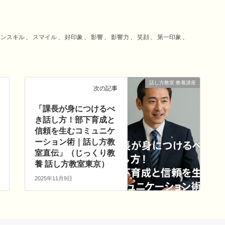
ョンスキル
、
スマイル
、
好印象
、
影響
、
影響力
、
笑顔
、
第一印象
、
話し方教室 教養講座
次の記事
「課長が身につけるべ
き話し方！部下育成と
信頼を生むコミュニケ
ーション術｜話し方教
室直伝」（じっくり教
養 話し方教室東京）
2025年11月9日