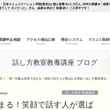
コミュニケーション学院(東京)は 個人指導 No.1, 9万人, 38年の実績 ■「
終了して ダメだった」方も、結果を求めて 毎週 続々 ご入学中です！
受講申込/相談
アクセス/振込口座
理念/システム
マスコミ取材
nsultation
Access
Philosophy
Massme
話し方教室教養講座 ブログ
座
「第一印象は表情で決まる！笑顔で話す人が選ばれる理由｜話し方教室直伝」
話し方教室 教養講座
llege
まる！笑顔で話す人が選ば