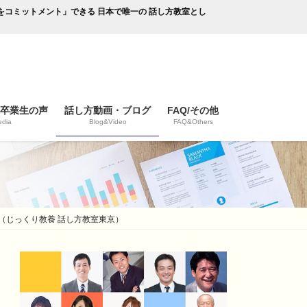
成果をコミットメント」できる 日本で唯一の 話し方教室とし
/卒業生の声
話し方動画・ブログ
FAQ/その他
dia
Blog&Video
FAQ&Others
（じっくり教養 話し方教室東京）