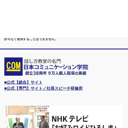
●首都圏（東京・神奈川・埼玉・千葉）、関東（茨城・群馬・栃木）はもちろんのこ
と、甲信越（山梨・長野・新潟）、東海（愛知・静岡・岐阜・三重）、 さらには近
畿（大阪・兵庫・京都・奈良・滋賀・和歌山）、東北（宮城・福島・青森・岩手・山
形・秋田）までもが、当学院・話し方教室にとっては、日常の通学圏になっていま
す。
●日本コミュニケーション学院は、東京・横浜・名古屋・大阪・福岡・広島・仙台・
札幌など、全国からご入学になるスクールです。
●話力®は、当学院の特許庁・登録商標です。他の話し方教室はもちろん、どなたも
許可なく使用することはできません。
■公式【総合】サイト
■公式【専門】サイト／社長スピーチ研修所