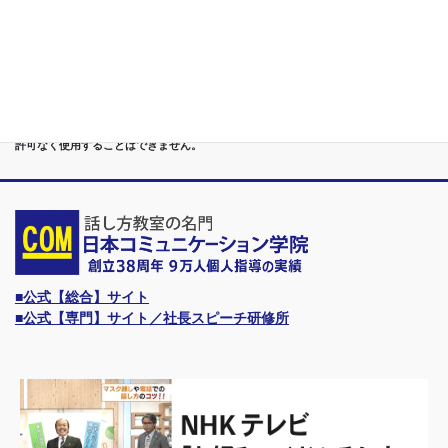
●首都圏（東京・神奈川・埼玉・千葉）、関東（茨城・群馬・栃木）はもちろんのこ
と、甲信越（山梨・長野・新潟）、東海（愛知・静岡・岐阜・三重）、 さらには近
畿（大阪・兵庫・京都・奈良・滋賀・和歌山）、東北（宮城・福島・青森・岩手・山
形・秋田）までもが、当学院・話し方教室にとっては、日常の通学圏になっていま
す。
●日本コミュニケーション学院は、東京・横浜・名古屋・大阪・福岡・広島・仙台・
札幌など、全国からご入学になるスクールです。
●話力®は、当学院の特許庁・登録商標です。他の話し方教室はもちろん、どなたも
許可なく使用することはできません。
■公式【総合】サイト
■公式【専門】サイト／社長スピーチ研修所