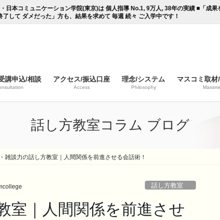
コミュニケーション学院(東京)は 個人指導 No.1, 9万人, 38年の実績 ■「
終了して ダメだった」方も、結果を求めて 毎週 続々 ご入学中です！
受講申込/相談
アクセス/振込口座
理念/システム
マスコミ取材
nsultation
Access
Philosophy
Massme
話し方教室コラム ブログ
・雑談力の話し方教室｜人間関係を前進させる会話術！
話し方教室
mcollege
教室｜人間関係を前進させ