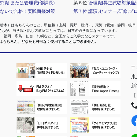
究職,または管理職(部課長)
第６位
管理職[昇進試験対策]
らないで合格！実践面接対策
第７位
講演,セミナー,研修,プ
・栃木）はもちろんのこと、甲信越（山梨・長野・新潟）、東海（愛知・静岡・岐阜
でもが、当学院・話し方教室にとっては、日常の通学圏になっています。
阪・福岡・広島・仙台・札幌など、全国からご入学になるスクールです。
室はもちろん、どなたも許可なく使用することはできません。
〒1
東
新