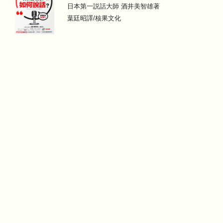
日本第一説話大師 酒井美智雄著
葉廷昭譯/核果文化