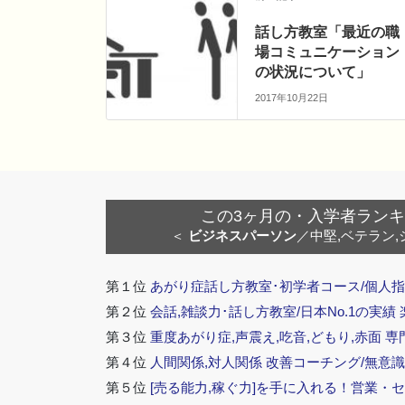
k
話し方教室「最近の職
場コミュニケーション
の状況について」
2017年10月22日
この3ヶ月の・入学者ランキング
＜
ビジネスパーソン
／中堅,ベテラン,
第１位
あがり症話し方教室･初学者コース/個人指
第２位
会話,雑談力･話し方教室/日本No.1の実績
第３位
重度あがり症,声震え,吃音,どもり,赤面 専
第４位
人間関係,対人関係 改善コーチング/無意識
第５位
[売る能力,稼ぐ力]を手に入れる！営業・