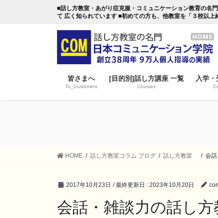
コ
ナ
■話し方教室・あがり症克服・コミュニケーション教育の名門・日本
ン
ビ
て 広く知られています ■初めての方も、他教室を「３校以上
テ
ゲ
ン
ー
ツ
シ
に
ョ
移
ン
皆さまへ
[目的別]話し方講座 一覧
入学・
動
に
To_Customers
Courses
Co
移
動
HOME
話し方教室コラム ブログ
話し方教室
会話
2017年10月23日
/ 最終更新日 :
2023年10月20日
co
会話・雑談力の話し方