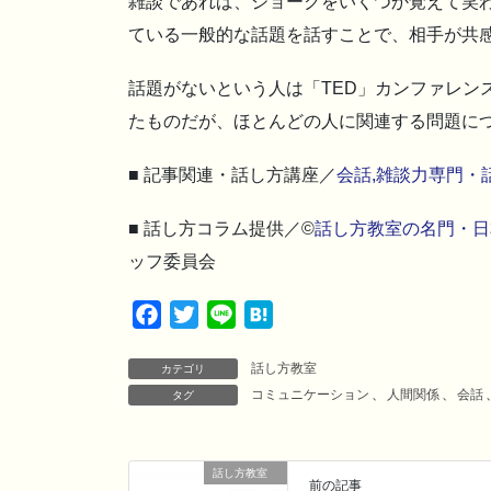
雑談であれば、ジョークをいくつか覚えて笑
ている一般的な話題を話すことで、相手が共
話題がないという人は「TED」カンファレン
たものだが、ほとんどの人に関連する問題に
■ 記事関連・話し方講座／
会話,雑談力専門・
■ 話し方コラム提供／©
話し方教室の名門・日
ッフ委員会
F
T
L
H
a
w
i
a
話し方教室
c
i
n
t
カテゴリ
コミュニケーション
、
人間関係
、
会話
タグ
e
t
e
e
b
t
n
o
e
a
話し方教室
o
r
前の記事