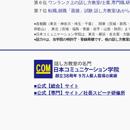
第６位
ワンランク上の話し方教室/士業,専門職,研
第７位
転職,就職「面接」試験 話し方教室/あが
●首都圏（東京・神奈川・埼玉・千葉）、関東（茨城・群馬
和歌山）、東北（宮城・福島・青森・岩手・山形・秋田）ま
●日本コミュニケーション学院は、東京・横浜・名古屋・大
●話力®は、当学院の特許庁・登録商標です。他の話し方教
■公式【総合】サイト
■公式【専門】サイト／社長スピーチ研修所