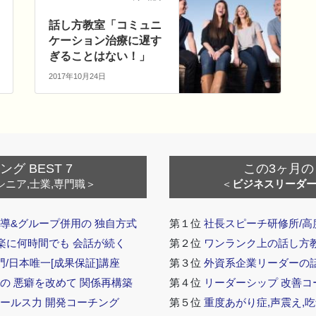
話し方教室「コミュニ
ケーション治療に遅す
ぎることはない！」
2017年10月24日
 BEST 7
この3ヶ月の
シニア,士業,専門職＞
＜
ビジネスリーダ
導&グループ併用の 独自方式
第１位
社長スピーチ研修所/高
 楽に何時間でも 会話が続く
第２位
ワンランク上の話し方教室
門/日本唯一[成果保証]講座
第３位
外資系企業リーダーの
の 悪癖を改めて 関係再構築
第４位
リーダーシップ 改善コ
セールス力 開発コーチング
第５位
重度あがり症,声震え,吃