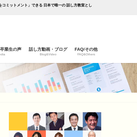
成果をコミットメント」できる 日本で唯一の 話し方教室とし
/卒業生の声
話し方動画・ブログ
FAQ/その他
dia
Blog&Video
FAQ&Others