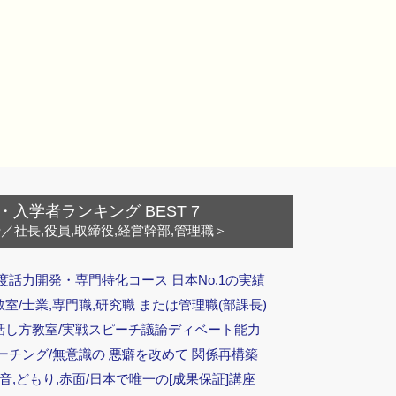
・入学者ランキング BEST 7
ー
／社長,役員,取締役,経営幹部,管理職＞
度話力開発・専門特化コース 日本No.1の実績
/士業,専門職,研究職 または管理職(部課長)
話し方教室/実戦スピーチ議論ディベート能力
ーチング/無意識の 悪癖を改めて 関係再構築
音,どもり,赤面/日本で唯一の[成果保証]講座