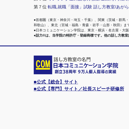
第７位
転職,就職「面接」試験 話し方教室/あが
●首都圏（東京・神奈川・埼玉・千葉）、関東（茨城・群馬
和歌山）、東北（宮城・福島・青森・岩手・山形・秋田）ま
●日本コミュニケーション学院は、東京・横浜・名古屋・大
●話力®は、当学院の特許庁・登録商標です。他の話し方教
■公式【総合】サイト
■公式【専門】サイト／社長スピーチ研修所