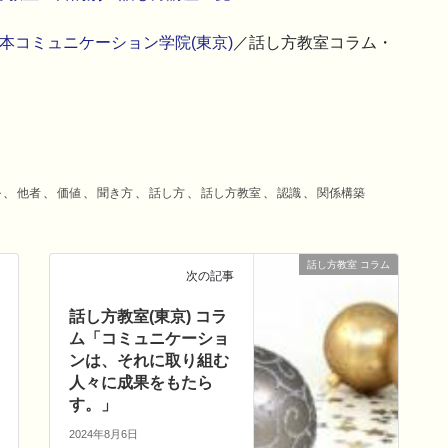
本コミュニケーション学院(東京)
／話し方教室コラム・
ル
、
他者
、
価値
、
聞き方
、
話し方
、
話し方教室
、
認識
、
関係構築
話し方教室 コラム
次の記事
話し方教室(東京) コラ
ム「コミュニケーショ
ンは、それに取り組む
人々に成果をもたら
す。」
2024年8月6日