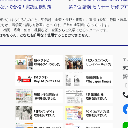
らないで合格！実践面接対策
第７位
講演,セミナー,研修,プ
・栃木）はもちろんのこと、甲信越（山梨・長野・新潟）、東海（愛知・静岡・岐阜
でもが、当学院・話し方教室にとっては、日常の通学圏になっています。
阪・福岡・広島・仙台・札幌など、全国からご入学になるスクールです。
室はもちろん、どなたも許可なく使用することはできません。
〒1
東
新