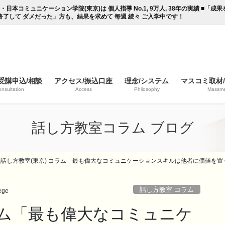
コミュニケーション学院(東京)は 個人指導 No.1, 9万人, 38年の実績 ■「
終了して ダメだった」方も、結果を求めて 毎週 続々 ご入学中です！
受講申込/相談
アクセス/振込口座
理念/システム
マスコミ取材
nsultation
Access
Philosophy
Massme
話し方教室コラム ブログ
話し方教室(東京) コラム「最も偉大なコミュニケーションスキルは他者に価値を
話し方教室 コラム
ege
ラム「最も偉大なコミュニケ