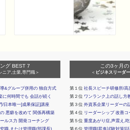
 BEST 7
この3ヶ月の
シニア,士業,専門職＞
＜
ビジネスリーダ
導&グループ併用の 独自方式
第１位
社長スピーチ研修所/高
 楽に何時間でも 会話が続く
第２位
ワンランク上の話し方教室
門/日本唯一[成果保証]講座
第３位
外資系企業リーダーの
の 悪癖を改めて 関係再構築
第４位
リーダーシップ 改善コ
セールス力 開発コーチング
第５位
重度あがり症,声震え,吃
究職,または管理職(部課長)
第６位
管理職[昇進試験対策]