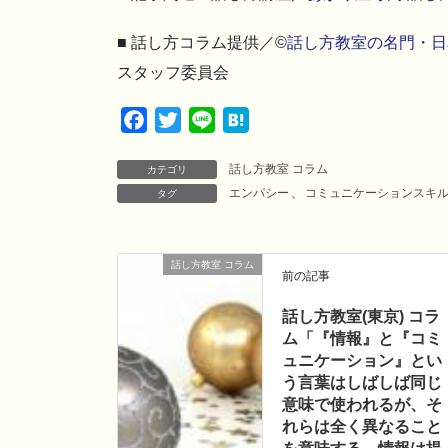
■ 話し方コラム提供／©
話し方教室の名門・日
スタッフ委員会
F
T
L
H
a
w
i
a
話し方教室 コラム
c
i
n
t
カテゴリ
エンパシー
、
コミュニケーションスキ
タグ
e
t
e
e
b
t
n
o
e
a
話し方教室 コラム
o
r
前の記事
k
話し方教室(東京) コラ
ム「『情報』と『コミ
ュニケーション』とい
う言葉はしばしば同じ
意味で使われるが、そ
れらは全く異なること