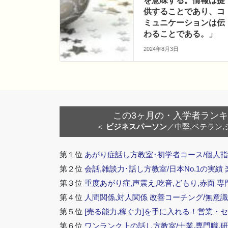
を意味する。情報は提
供することであり、コ
ミュニケーションは伝
わることである。」
2024年8月3日
この3ヶ月の・入学者ランキング
＜
ビジネスパーソン
／中堅,ベテラン,
第１位
あがり症話し方教室･初学者コース/個人指
第２位
会話,雑談力･話し方教室/日本No.1の実績
第３位
重度あがり症,声震え,吃音,どもり,赤面 専
第４位
人間関係,対人関係 改善コーチング/無意識
第５位
[売る能力,稼ぐ力]を手に入れる！営業・
第６位
ワンランク上の話し方教室/士業,専門職,研