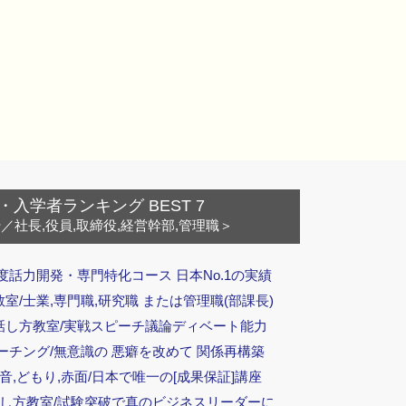
・入学者ランキング BEST 7
ー
／社長,役員,取締役,経営幹部,管理職＞
度話力開発・専門特化コース 日本No.1の実績
/士業,専門職,研究職 または管理職(部課長)
話し方教室/実戦スピーチ議論ディベート能力
ーチング/無意識の 悪癖を改めて 関係再構築
音,どもり,赤面/日本で唯一の[成果保証]講座
話し方教室/試験突破で真のビジネスリーダーに