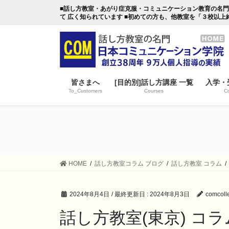
コ
ナ
■話し方教室・あがり症克服・コミュニケーション教育の名門・日本
ン
ビ
て 広く知られています ■初めての方も、他教室を「３校以上
テ
ゲ
ン
ー
ツ
シ
に
ョ
移
ン
皆さまへ
[目的別]話し方講座 一覧
入学・
動
に
To_Customers
Courses
Co
移
動
HOME
話し方教室コラム ブログ
話し方教室 コラム
2024年8月4日
/ 最終更新日 :
2024年8月3日
comcoll
話し方教室(東京) コ