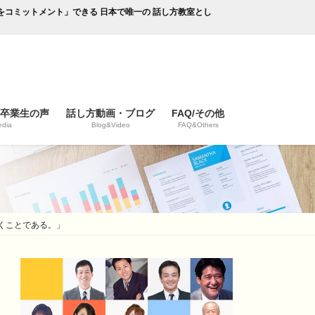
成果をコミットメント」できる 日本で唯一の 話し方教室とし
/卒業生の声
話し方動画・ブログ
FAQ/その他
dia
Blog&Video
FAQ&Others
置くことである。」