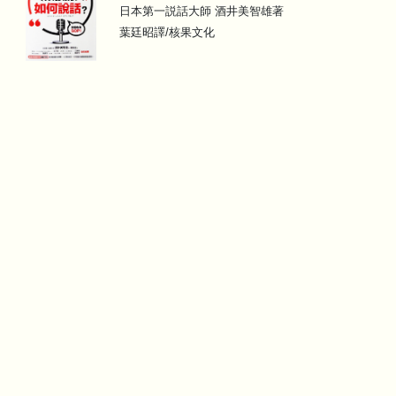
日本第一説話大師 酒井美智雄著
葉廷昭譯/核果文化