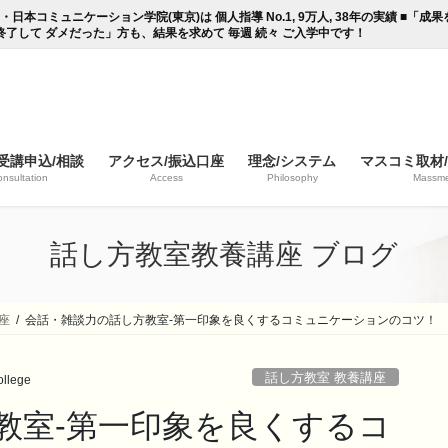
コミュニケーション学院(東京)は 個人指導 No.1, 9万人, 38年の実績 ■「
終了して ダメだった」方も、結果を求めて 毎週 続々 ご入学中です！
受講申込/相談
アクセス/振込口座
理念/システム
マスコミ取材
nsultation
Access
Philosophy
Massme
話し方教室教養講座 ブログ
座
会話・雑談力の話し方教室-第一印象を良くするコミュニケーションのコツ！
話し方教室 教養講座
llege
教室-第一印象を良くするコ