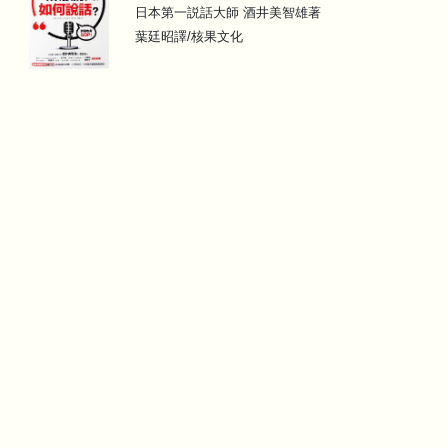
日本第一説話大師 酒井美智雄著
葉廷昭譯/核果文化