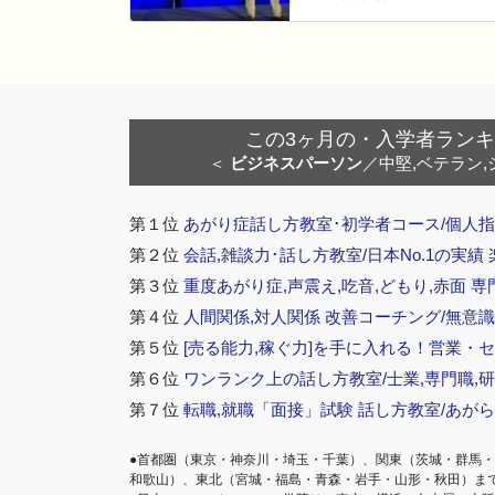
この3ヶ月の・入学者ランキング
＜
ビジネスパーソン
／中堅,ベテラン,
第１位
あがり症話し方教室･初学者コース/個人指
第２位
会話,雑談力･話し方教室/日本No.1の実績
第３位
重度あがり症,声震え,吃音,どもり,赤面 専
第４位
人間関係,対人関係 改善コーチング/無意識
第５位
[売る能力,稼ぐ力]を手に入れる！営業・
第６位
ワンランク上の話し方教室/士業,専門職,研
第７位
転職,就職「面接」試験 話し方教室/あが
●首都圏（東京・神奈川・埼玉・千葉）、関東（茨城・群馬
和歌山）、東北（宮城・福島・青森・岩手・山形・秋田）ま