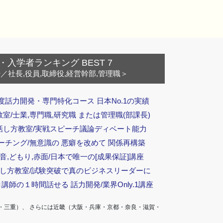
・入学者ランキング BEST 7
ー
／社長,役員,取締役,経営幹部,管理職＞
度話力開発・専門特化コース 日本No.1の実績
/士業,専門職,研究職 または管理職(部課長)
話し方教室/実戦スピーチ議論ディベート能力
ーチング/無意識の 悪癖を改めて 関係再構築
音,どもり,赤面/日本で唯一の[成果保証]講座
話し方教室/試験突破で真のビジネスリーダーに
ロ講師の１時間話せる 話力開発/業界Only.1講座
・三重）、 さらには近畿（大阪・兵庫・京都・奈良・滋賀・