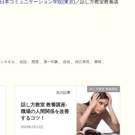
日本コミュニケーション学院(東京)
／話し方教室教養講
ョンスキル
、
会話
、
態度
、
第一印象
、
自信
、
自己表現
、
興味
、
話し方教室 教養講座
次の記事
話し方教室 教養講座-
職場の人間関係を改善
するコツ！
2024年2月11日