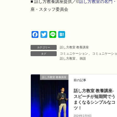
■ 話し方教養講座提供／©
話し方教室の名門・
座・スタッフ委員会
F
T
L
H
a
w
i
a
話し方教室 教養講座
c
i
n
t
カテゴリー
コミュニケーション
、
コミュニケーシ
タグ
e
t
e
e
話し方教室
、
雑談
b
t
n
o
e
a
o
r
話し方教室 教養講座
前の記事
k
話し方教室 教養講座-
スピーチが短期間でう
まくなるシンプルなコ
ツ！
2024年2月9日