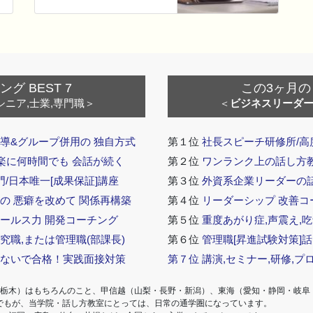
 BEST 7
この3ヶ月の
シニア,士業,専門職＞
＜
ビジネスリーダ
導&グループ併用の 独自方式
第１位
社長スピーチ研修所/高
 楽に何時間でも 会話が続く
第２位
ワンランク上の話し方教室
門/日本唯一[成果保証]講座
第３位
外資系企業リーダーの
の 悪癖を改めて 関係再構築
第４位
リーダーシップ 改善コ
セールス力 開発コーチング
第５位
重度あがり症,声震え,吃
究職,または管理職(部課長)
第６位
管理職[昇進試験対策]
らないで合格！実践面接対策
第７位
講演,セミナー,研修,プ
・栃木）はもちろんのこと、甲信越（山梨・長野・新潟）、東海（愛知・静岡・岐阜
でもが、当学院・話し方教室にとっては、日常の通学圏になっています。