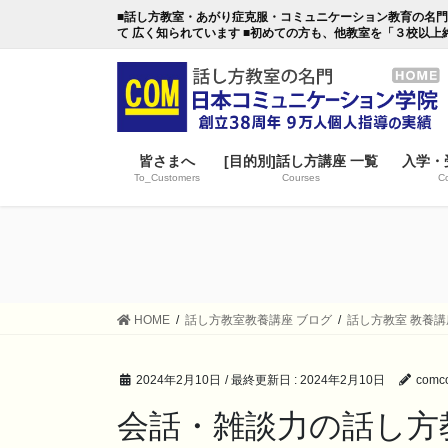
コ
ナ
■話し方教室・あがり症克服・コミュニケーション教育の名門・日本
ン
ビ
て 広く知られています ■初めての方も、他教室を「３校以上
テ
ゲ
ン
ー
ツ
シ
に
ョ
移
ン
皆さまへ
[目的別]話し方講座 一覧
入学・
動
に
To_Customers
Courses
Co
移
動
HOME
話し方教室教養講座 ブログ
話し方教室 教養講
2024年2月10日
/ 最終更新日 :
2024年2月10日
comco
会話・雑談力の話し方