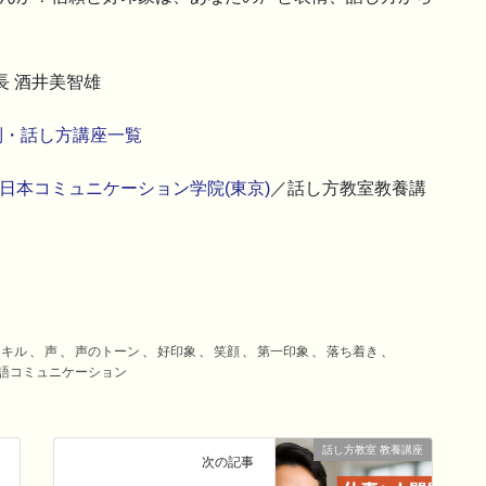
長 酒井美智雄
別・話し方講座一覧
日本コミュニケーション学院(東京)
／話し方教室教養講
スキル
、
声
、
声のトーン
、
好印象
、
笑顔
、
第一印象
、
落ち着き
、
語コミュニケーション
話し方教室 教養講座
次の記事