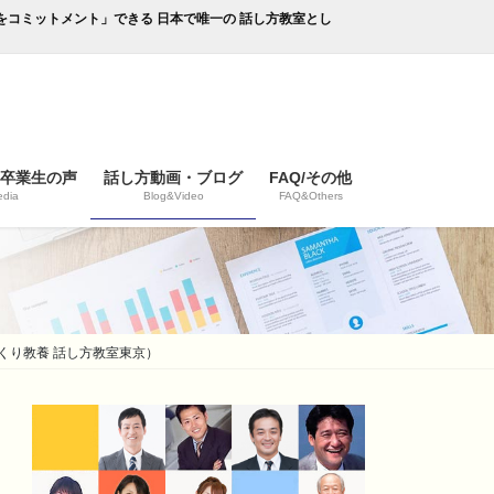
成果をコミットメント」できる 日本で唯一の 話し方教室とし
/卒業生の声
話し方動画・ブログ
FAQ/その他
dia
Blog&Video
FAQ&Others
くり教養 話し方教室東京）