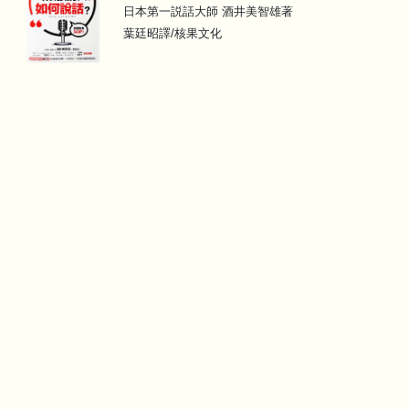
日本第一説話大師 酒井美智雄著
葉廷昭譯/核果文化