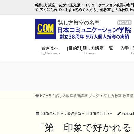
コ
ナ
■話し方教室・あがり症克服・コミュニケーション教育の名門・日本
ン
ビ
て 広く知られています ■初めての方も、他教室を「３校以上
テ
ゲ
ン
ー
ツ
シ
に
ョ
移
ン
皆さまへ
[目的別]話し方講座 一覧
入学・
動
に
To_Customers
Courses
Co
移
動
HOME
話し方教室教養講座 ブログ
話し方教室 教養講
2025年8月9日
/ 最終更新日 :
2026年2月17日
comcol
「第一印象で好かれる