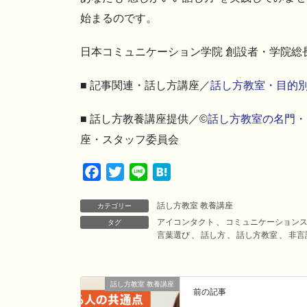
始まるのです。
日本コミュニケーション学院 創設者・学院総
■ 記事関連・話し方講座／
話し方教室・目的
■ 話し方教養講座提供／©
話し方教室の名門・
座・スタッフ委員会
F
T
L
H
a
w
i
a
話し方教室 教養講座
c
i
n
t
カテゴリー
アイコンタクト
、
コミュニケーション
タグ
e
t
e
e
言葉選び
、
話し方
、
話し方教室
、
非言
b
t
n
o
e
a
o
r
話し方教室 教養講座
前の記事
k