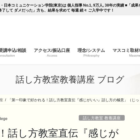
コミュニケーション学院(東京)は 個人指導 No.1, 9万人, 38年の実績 ■「
終了して ダメだった」方も、結果を求めて 毎週 続々 ご入学中です！
受講申込/相談
アクセス/振込口座
理念/システム
マスコミ取材
nsultation
Access
Philosophy
Massme
話し方教室教養講座 ブログ
座
「第一印象で好かれる！話し方教室直伝『感じがいい』話し方の極意」（じっ
話し方教室 教養講座
lege
！話し方教室直伝『感じが