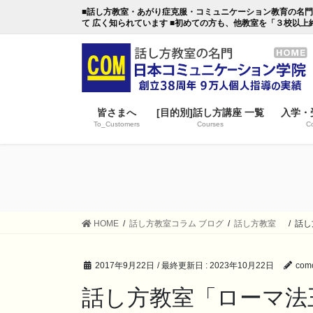
コ
ナ
■話し方教室・あがり症克服・コミュニケーション教育の名門・日本
ン
ビ
て 広く知られています ■初めての方も、他教室を「３校以上
テ
ゲ
ン
ー
ツ
シ
に
ョ
移
ン
皆さまへ
[目的別]話し方講座 一覧
入学・
動
に
To_Customers
Courses
Co
移
動
HOME
話し方教室コラム ブログ
話し方教室
話し
2017年9月22日
/ 最終更新日 :
2023年10月22日
comc
話し方教室「ローマ法