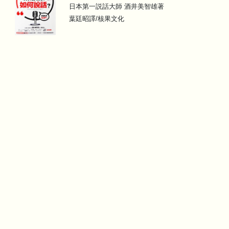
日本第一説話大師 酒井美智雄著
葉廷昭譯/核果文化