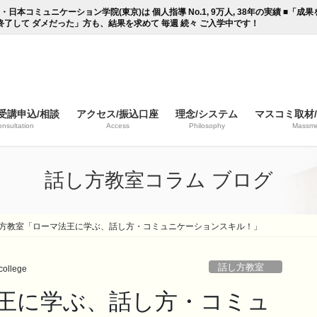
コミュニケーション学院(東京)は 個人指導 No.1, 9万人, 38年の実績 ■「
終了して ダメだった」方も、結果を求めて 毎週 続々 ご入学中です！
受講申込/相談
アクセス/振込口座
理念/システム
マスコミ取材
nsultation
Access
Philosophy
Massme
話し方教室コラム ブログ
方教室「ローマ法王に学ぶ、話し方・コミュニケーションスキル！」
話し方教室
ollege
王に学ぶ、話し方・コミュ