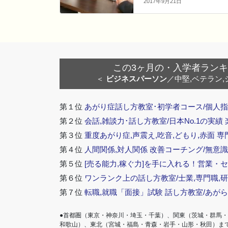
2017年9月21日
この3ヶ月の・入学者ランキング
＜
ビジネスパーソン
／中堅,ベテラン,
第１位
あがり症話し方教室･初学者コース/個人指
第２位
会話,雑談力･話し方教室/日本No.1の実績
第３位
重度あがり症,声震え,吃音,どもり,赤面 専
第４位
人間関係,対人関係 改善コーチング/無意識
第５位
[売る能力,稼ぐ力]を手に入れる！営業・
第６位
ワンランク上の話し方教室/士業,専門職,研
第７位
転職,就職「面接」試験 話し方教室/あが
●首都圏（東京・神奈川・埼玉・千葉）、関東（茨城・群馬
和歌山）、東北（宮城・福島・青森・岩手・山形・秋田）ま