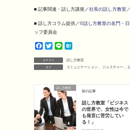
■ 記事関連・話し方講座／
社長の話し方教室
■ 話し方コラム提供／©
話し方教室の名門・日
ッフ委員会
F
T
L
H
a
w
i
a
話し方教室
c
i
n
t
カテゴリ
コミュニケーション
、
ジェスチャー
、
タグ
e
t
e
e
b
t
n
o
e
a
話し方教室
o
r
前の記事
k
話し方教室「ビジネス
の世界で、女性は今で
も発言に苦労してい
る！」