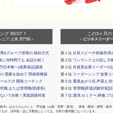
 BEST 7
この3ヶ月の
シニア,士業,専門職＞
＜
ビジネスリーダ
導&グループ併用の 独自方式
第１位
社長スピーチ研修所/高
 楽に何時間でも 会話が続く
第２位
ワンランク上の話し方教室
門/日本唯一[成果保証]講座
第３位
外資系企業リーダーの
の 悪癖を改めて 関係再構築
第４位
リーダーシップ 改善コ
セールス力 開発コーチング
第５位
重度あがり症,声震え,吃
究職,または管理職(部課長)
第６位
管理職[昇進試験対策]
らないで合格！実践面接対策
第７位
講演,セミナー,研修,プ
・栃木）はもちろんのこと、甲信越（山梨・長野・新潟）、東海（愛知・静岡・岐阜
でもが、当学院・話し方教室にとっては、日常の通学圏になっています。