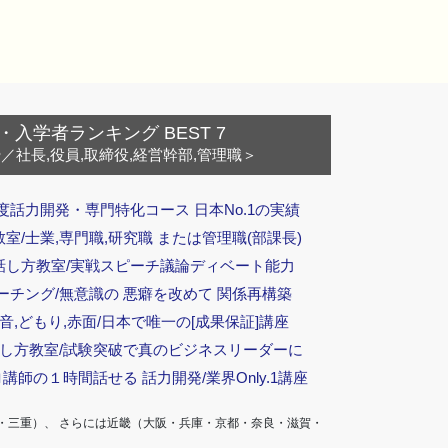
・入学者ランキング BEST 7
ー
／社長,役員,取締役,経営幹部,管理職＞
度話力開発・専門特化コース 日本No.1の実績
/士業,専門職,研究職 または管理職(部課長)
話し方教室/実戦スピーチ議論ディベート能力
ーチング/無意識の 悪癖を改めて 関係再構築
音,どもり,赤面/日本で唯一の[成果保証]講座
話し方教室/試験突破で真のビジネスリーダーに
ロ講師の１時間話せる 話力開発/業界Only.1講座
・三重）、 さらには近畿（大阪・兵庫・京都・奈良・滋賀・