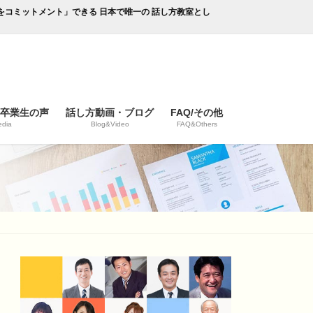
成果をコミットメント」できる 日本で唯一の 話し方教室とし
/卒業生の声
話し方動画・ブログ
FAQ/その他
dia
Blog&Video
FAQ&Others