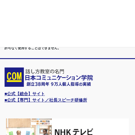
●首都圏（東京・神奈川・埼玉・千葉）、関東（茨城・群馬・栃木）はもちろんのこ
と、甲信越（山梨・長野・新潟）、東海（愛知・静岡・岐阜・三重）、 さらには近
畿（大阪・兵庫・京都・奈良・滋賀・和歌山）、東北（宮城・福島・青森・岩手・山
形・秋田）までもが、当学院・話し方教室にとっては、日常の通学圏になっていま
す。
●日本コミュニケーション学院は、東京・横浜・名古屋・大阪・福岡・広島・仙台・
札幌など、全国からご入学になるスクールです。
●話力®は、当学院の特許庁・登録商標です。他の話し方教室はもちろん、どなたも
許可なく使用することはできません。
■公式【総合】サイト
■公式【専門】サイト／社長スピーチ研修所