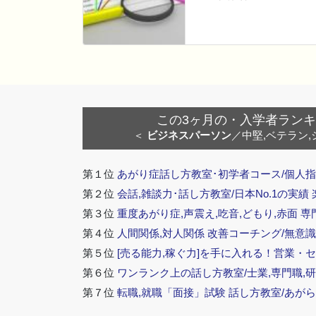
この3ヶ月の・入学者ランキング
＜
ビジネスパーソン
／中堅,ベテラン,
第１位
あがり症話し方教室･初学者コース/個人指
第２位
会話,雑談力･話し方教室/日本No.1の実績
第３位
重度あがり症,声震え,吃音,どもり,赤面 専
第４位
人間関係,対人関係 改善コーチング/無意識
第５位
[売る能力,稼ぐ力]を手に入れる！営業・
第６位
ワンランク上の話し方教室/士業,専門職,研
第７位
転職,就職「面接」試験 話し方教室/あが