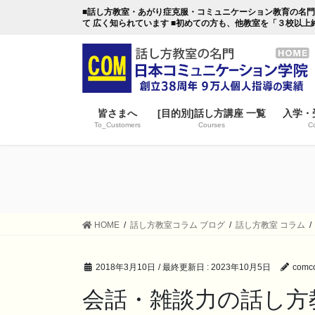
コ
ナ
■話し方教室・あがり症克服・コミュニケーション教育の名門・日本
ン
ビ
て 広く知られています ■初めての方も、他教室を「３校以上
テ
ゲ
ン
ー
ツ
シ
に
ョ
移
ン
皆さまへ
[目的別]話し方講座 一覧
入学・
動
に
To_Customers
Courses
Co
移
動
HOME
話し方教室コラム ブログ
話し方教室 コラム
2018年3月10日
/ 最終更新日 :
2023年10月5日
comco
会話・雑談力の話し方