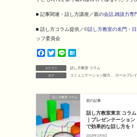
■ 記事関連・話し方講座／親の
会話,雑談力専
■ 話し方コラム提供／©
話し方教室の名門・日
ッフ委員会
F
T
L
H
a
w
i
a
話し方教室 コラム
c
i
n
t
カテゴリ
コミュニケーション能力
、
ロールプレ
タグ
e
t
e
e
b
t
n
o
e
a
話し方教室 コラム
o
r
前の記事
k
話し方教室東京 コラム
｜プレゼンテーション
で効果的な話し方を！
2018年3月9日