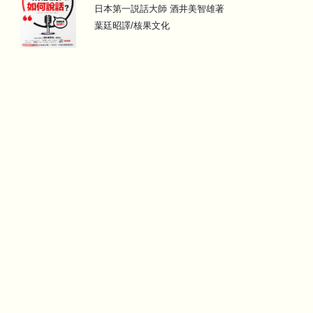
日本第一説話大師 酒井美智雄著
葉廷昭譯/核果文化