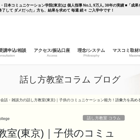
コミュニケーション学院(東京)は 個人指導 No.1, 9万人, 38年の実績 ■「
終了して ダメだった」方も、結果を求めて 毎週 続々 ご入学中です！
受講申込/相談
アクセス/振込口座
理念/システム
マスコミ取材
nsultation
Access
Philosophy
Massme
話し方教室コラム ブログ
会話・雑談力の話し方教室(東京)｜子供のコミュニケーション能力！語彙力を高め
話し方教室 コラム
llege
教室(東京)｜子供のコミュ