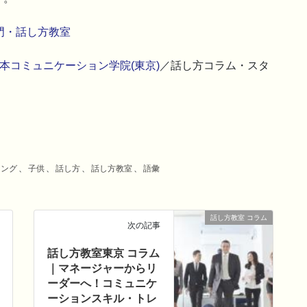
門・話し方教室
本コミュニケーション学院(東京)
／話し方コラム・スタ
イング
、
子供
、
話し方
、
話し方教室
、
語彙
話し方教室 コラム
次の記事
話し方教室東京 コラム
｜マネージャーからリ
ーダーへ！コミュニケ
ーションスキル・トレ