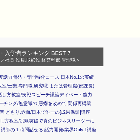
・入学者ランキング BEST 7
ー
／社長,役員,取締役,経営幹部,管理職＞
度話力開発・専門特化コース 日本No.1の実績
/士業,専門職,研究職 または管理職(部課長)
話し方教室/実戦スピーチ議論ディベート能力
ーチング/無意識の 悪癖を改めて 関係再構築
音,どもり,赤面/日本で唯一の[成果保証]講座
話し方教室/試験突破で真のビジネスリーダーに
ロ講師の１時間話せる 話力開発/業界Only.1講座