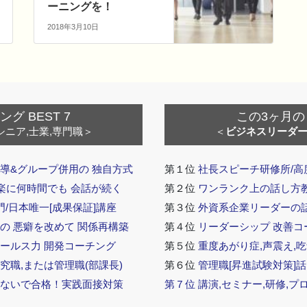
ーニングを！
2018年3月10日
 BEST 7
この3ヶ月の
シニア,士業,専門職＞
＜
ビジネスリーダ
導&グループ併用の 独自方式
第１位
社長スピーチ研修所/高
 楽に何時間でも 会話が続く
第２位
ワンランク上の話し方教室
門/日本唯一[成果保証]講座
第３位
外資系企業リーダーの
の 悪癖を改めて 関係再構築
第４位
リーダーシップ 改善コ
セールス力 開発コーチング
第５位
重度あがり症,声震え,吃
究職,または管理職(部課長)
第６位
管理職[昇進試験対策]
らないで合格！実践面接対策
第７位
講演,セミナー,研修,プ