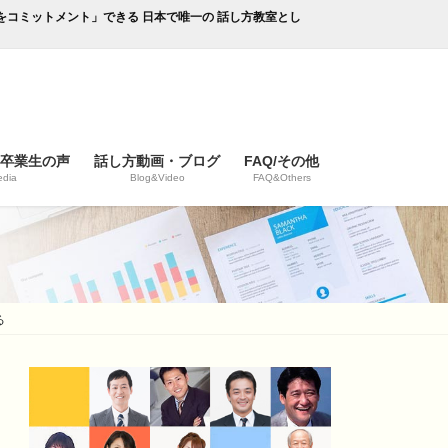
成果をコミットメント」できる 日本で唯一の 話し方教室とし
/卒業生の声
話し方動画・ブログ
FAQ/その他
dia
Blog&Video
FAQ&Others
る