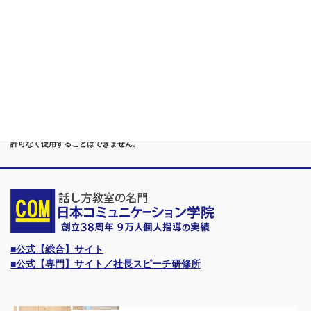
第７位
講演,セミナー,研修,プロ講師の１時間話せる 話力開発/業界
Only.1講座
●首都圏（東京・神奈川・埼玉・千葉）、関東（茨城・群馬・栃木）はもちろんのこ
と、甲信越（山梨・長野・新潟）、東海（愛知・静岡・岐阜・三重）、 さらには近
畿（大阪・兵庫・京都・奈良・滋賀・和歌山）、東北（宮城・福島・青森・岩手・山
形・秋田）までもが、当学院・話し方教室にとっては、日常の通学圏になっていま
す。
●日本コミュニケーション学院は、東京・横浜・名古屋・大阪・福岡・広島・仙台・
札幌など、全国からご入学になるスクールです。
●話力®は、当学院の特許庁・登録商標です。他の話し方教室はもちろん、どなたも
許可なく使用することはできません。
■公式【総合】サイト
■公式【専門】サイト／社長スピーチ研修所