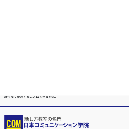
第４位
リーダーシップ 改善コーチング/無意識の 悪癖を改めて 関係再
構築
第５位
重度あがり症,声震え,吃音,どもり,赤面/日本で唯一の[成果保証]
講座
第６位
管理職[昇進試験対策]話し方教室/試験突破で真のビジネスリー
ダーに
第７位
講演,セミナー,研修,プロ講師の１時間話せる 話力開発/業界
Only.1講座
●首都圏（東京・神奈川・埼玉・千葉）、関東（茨城・群馬・栃木）はもちろんのこ
と、甲信越（山梨・長野・新潟）、東海（愛知・静岡・岐阜・三重）、 さらには近
畿（大阪・兵庫・京都・奈良・滋賀・和歌山）、東北（宮城・福島・青森・岩手・山
形・秋田）までもが、当学院・話し方教室にとっては、日常の通学圏になっていま
す。
●日本コミュニケーション学院は、東京・横浜・名古屋・大阪・福岡・広島・仙台・
札幌など、全国からご入学になるスクールです。
●話力®は、当学院の特許庁・登録商標です。他の話し方教室はもちろん、どなたも
許可なく使用することはできません。