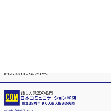
構築
第５位
重度あがり症,声震え,吃音,どもり,赤面/日本で唯一の[成果保証]
講座
第６位
管理職[昇進試験対策]話し方教室/試験突破で真のビジネスリー
ダーに
第７位
講演,セミナー,研修,プロ講師の１時間話せる 話力開発/業界
Only.1講座
●首都圏（東京・神奈川・埼玉・千葉）、関東（茨城・群馬・栃木）はもちろんのこ
と、甲信越（山梨・長野・新潟）、東海（愛知・静岡・岐阜・三重）、 さらには近
畿（大阪・兵庫・京都・奈良・滋賀・和歌山）、東北（宮城・福島・青森・岩手・山
形・秋田）までもが、当学院・話し方教室にとっては、日常の通学圏になっていま
す。
●日本コミュニケーション学院は、東京・横浜・名古屋・大阪・福岡・広島・仙台・
札幌など、全国からご入学になるスクールです。
●話力®は、当学院の特許庁・登録商標です。他の話し方教室はもちろん、どなたも
許可なく使用することはできません。