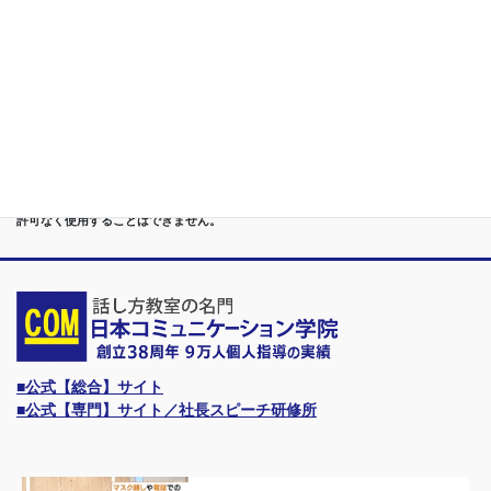
第７位
講演,セミナー,研修,プロ講師の１時間話せる 話力開発/業界
Only.1講座
●首都圏（東京・神奈川・埼玉・千葉）、関東（茨城・群馬・栃木）はもちろんのこ
と、甲信越（山梨・長野・新潟）、東海（愛知・静岡・岐阜・三重）、 さらには近
畿（大阪・兵庫・京都・奈良・滋賀・和歌山）、東北（宮城・福島・青森・岩手・山
形・秋田）までもが、当学院・話し方教室にとっては、日常の通学圏になっていま
す。
●日本コミュニケーション学院は、東京・横浜・名古屋・大阪・福岡・広島・仙台・
札幌など、全国からご入学になるスクールです。
●話力®は、当学院の特許庁・登録商標です。他の話し方教室はもちろん、どなたも
許可なく使用することはできません。
■公式【総合】サイト
■公式【専門】サイト／社長スピーチ研修所